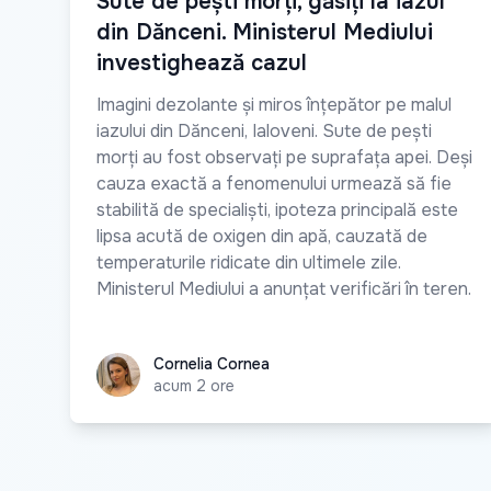
Sute de pești morți, găsiți la iazul
din Dănceni. Ministerul Mediului
investighează cazul
Imagini dezolante și miros înțepător pe malul
iazului din Dănceni, Ialoveni. Sute de pești
morți au fost observați pe suprafața apei. Deși
cauza exactă a fenomenului urmează să fie
stabilită de specialiști, ipoteza principală este
lipsa acută de oxigen din apă, cauzată de
temperaturile ridicate din ultimele zile.
Ministerul Mediului a anunțat verificări în teren.
Cornelia Cornea
Cornelia Cornea
acum 2 ore