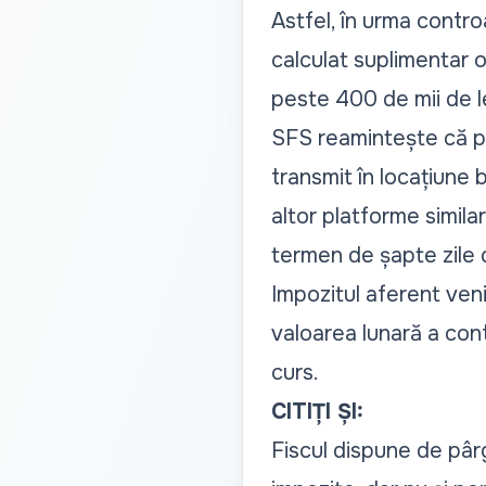
Astfel, în urma contro
calculat suplimentar ob
peste 400 de mii de le
SFS reamintește că pe
transmit în locațiune b
altor platforme simila
termen de șapte zile d
Impozitul aferent veni
valoarea lunară a contr
curs.
CITIȚI ȘI:
Fiscul dispune de pârgh