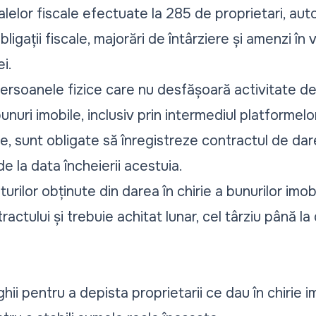
alelor fiscale efectuate la 285 de proprietari, auto
ligații fiscale, majorări de întârziere și amenzi în
i.
rsoanele fizice care nu desfășoară activitate de 
unuri imobile, inclusiv prin intermediul platformelo
re, sunt obligate să înregistreze contractul de dare
e la data încheierii acestuia.
turilor obținute din darea în chirie a bunurilor imo
actului și trebuie achitat lunar, cel târziu până la 
ii pentru a depista proprietarii ce dau în chirie im