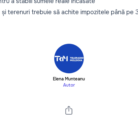
ntru a stabili sumele reale încasate
 și terenuri trebuie să achite impozitele până pe 30
Elena Munteanu
Autor