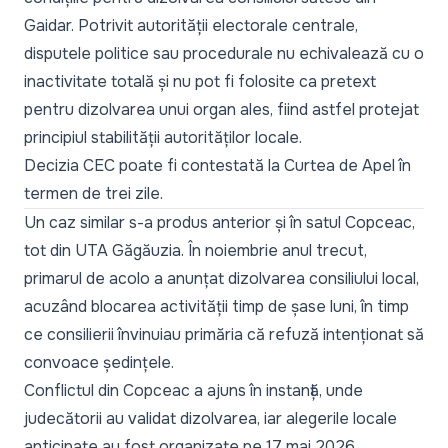
Gaidar. Potrivit autorității electorale centrale,
disputele politice sau procedurale nu echivalează cu o
inactivitate totală și nu pot fi folosite ca pretext
pentru dizolvarea unui organ ales, fiind astfel protejat
principiul stabilității autorităților locale.
Decizia CEC poate fi contestată la Curtea de Apel în
termen de trei zile.
Un caz similar s-a produs anterior și în satul Copceac,
tot din UTA Găgăuzia. În noiembrie anul trecut,
primarul de acolo a anunțat dizolvarea consiliului local,
acuzând blocarea activității timp de șase luni, în timp
ce consilierii învinuiau primăria că refuză intenționat să
convoace ședințele.
Conflictul din Copceac a ajuns în instanță, unde
judecătorii au validat dizolvarea, iar alegerile locale
anticipate au fost organizate pe 17 mai 2026.