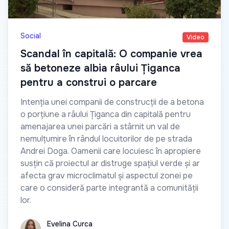
Social
Video
Scandal în capitală: O companie vrea
să betoneze albia râului Țiganca
pentru a construi o parcare
Intenția unei companii de construcții de a betona
o porțiune a râului Țiganca din capitală pentru
amenajarea unei parcări a stârnit un val de
nemulțumire în rândul locuitorilor de pe strada
Andrei Doga. Oamenii care locuiesc în apropiere
susțin că proiectul ar distruge spațiul verde și ar
afecta grav microclimatul și aspectul zonei pe
care o consideră parte integrantă a comunității
lor.
Evelina Curca
Evelina Curca