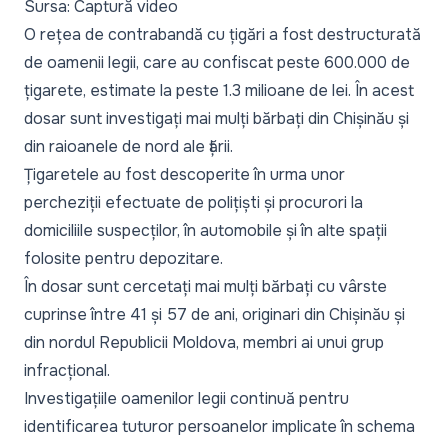
Sursa: Captură video
O rețea de contrabandă cu țigări a fost destructurată
de oamenii legii, care au confiscat peste 600.000 de
țigarete, estimate la peste 1.3 milioane de lei. În acest
dosar sunt investigați mai mulți bărbați din Chișinău și
din raioanele de nord ale țării.
Țigaretele au fost descoperite în urma unor
percheziții efectuate de polițiști și procurori la
domiciliile suspecților, în automobile și în alte spații
folosite pentru depozitare.
În dosar sunt cercetați mai mulți bărbați cu vârste
cuprinse între 41 și 57 de ani, originari din Chișinău și
din nordul Republicii Moldova, membri ai unui grup
infracțional.
Investigațiile oamenilor legii continuă pentru
identificarea tuturor persoanelor implicate în schema