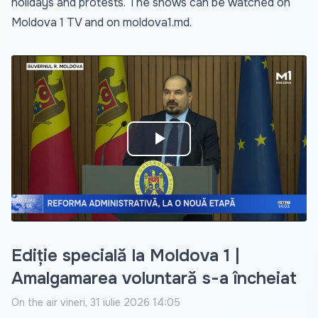
holidays and protests. The shows can be watched on
Moldova 1 TV and on
moldova1.md
.
Play
Video
Ediție specială la Moldova 1 |
Amalgamarea voluntară s-a încheiat
On the air
vineri, 31 iulie 2026 14:05