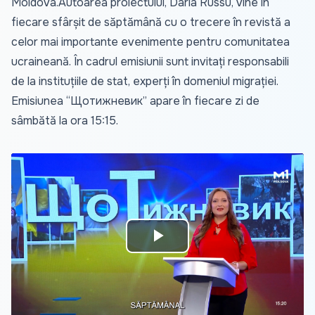
Moldova.Autoarea proiectului, Daria Russu, vine în
fiecare sfârșit de săptămână cu o trecere în revistă a
celor mai importante evenimente pentru comunitatea
ucraineană. În cadrul emisiunii sunt invitați responsabili
de la instituțiile de stat, experți în domeniul migrației.
Emisiunea “Щотижневик” apare în fiecare zi de
sâmbătă la ora 15:15.
Play
Video