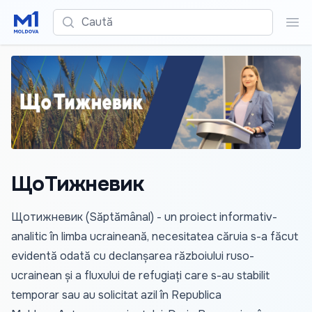
Caută
Cau
ЩоТижневик
Щотижневик (Săptămânal) - un proiect informativ-
analitic în limba ucraineană, necesitatea căruia s-a făcut
evidentă odată cu declanșarea războiului ruso-
ucrainean și a fluxului de refugiați care s-au stabilit
temporar sau au solicitat azil în Republica