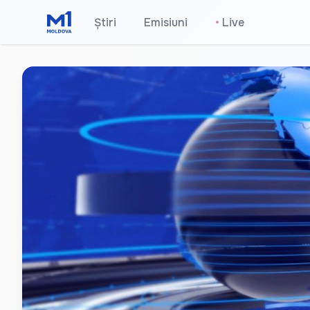
Știri
Emisiuni
•
Live