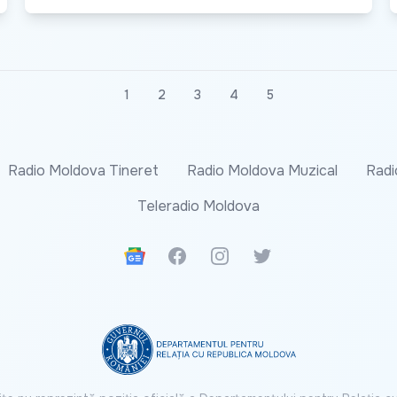
1
2
3
4
5
Radio Moldova Tineret
Radio Moldova Muzical
Radi
Teleradio Moldova
Google News
Facebook
Instagram
Twitter