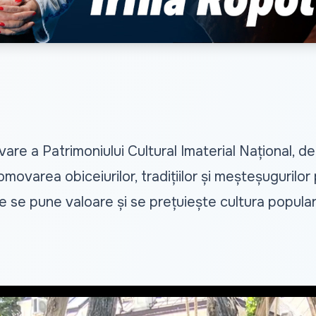
are a Patrimoniului Cultural Imaterial Național, de
varea obiceiurilor, tradițiilor și meșteșugurilor 
de se pune valoare și se prețuiește cultura populară, 