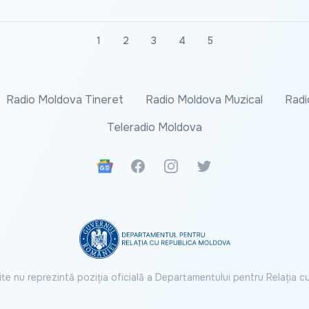
1
2
3
4
5
Radio Moldova Tineret
Radio Moldova Muzical
Radi
Teleradio Moldova
Google News
Facebook
Instagram
Twitter
ite nu reprezintă poziția oficială a Departamentului pentru Relația 