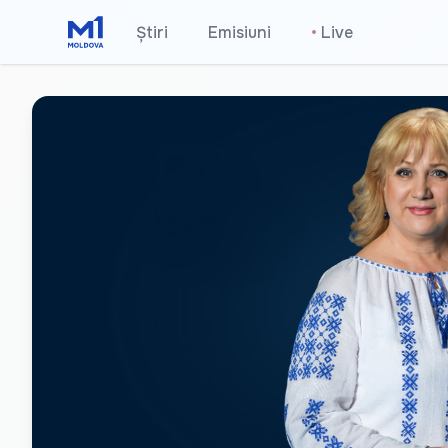
Știri
Emisiuni
•
Live