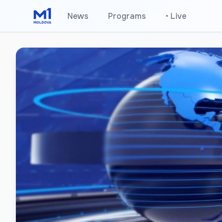
News
Programs
•
Live