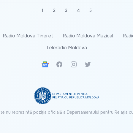
1
2
3
4
5
Radio Moldova Tineret
Radio Moldova Muzical
Radi
Teleradio Moldova
Google News
Facebook
Instagram
Twitter
ite nu reprezintă poziția oficială a Departamentului pentru Relația 