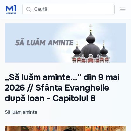
Caută
Cau
„Să luăm aminte...” din 9 mai
2026 // Sfânta Evanghelie
după Ioan - Capitolul 8
Să luăm aminte