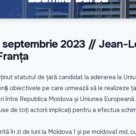
 septembrie 2023 // Jean-L
Franța
inut statutul de țară candidat la aderarea la Un
nță obiectivele pe care urmează să le realizeze ț
i între Republica Moldova și Uniunea Europeană. 
use de toți actorii implicați pentru a efectua schi
ită în zi de luni la Moldova 1 și pe
moldova1.md
, c