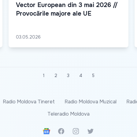
Vector European din 3 mai 2026 //
Provocările majore ale UE
03.05.2026
1
2
3
4
5
Radio Moldova Tineret
Radio Moldova Muzical
Radi
Teleradio Moldova
Google News
Facebook
Instagram
Twitter