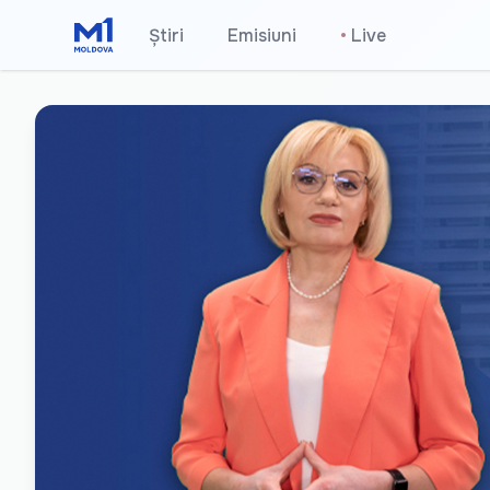
Știri
Emisiuni
•
Live