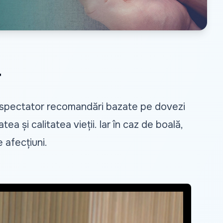
4
elespectator recomandări bazate pe dovezi
ea și calitatea vieții. Iar în caz de boală,
 afecțiuni.