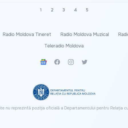
1
2
3
4
5
Radio Moldova Tineret
Radio Moldova Muzical
Radi
Teleradio Moldova
Google News
Facebook
Instagram
Twitter
ite nu reprezintă poziția oficială a Departamentului pentru Relația 