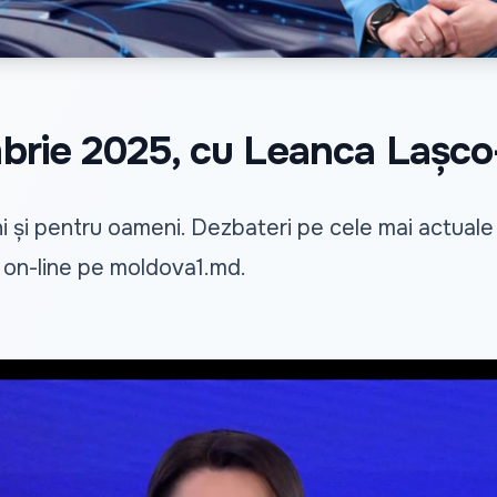
ombrie 2025, cu Leanca Lașc
i și pentru oameni. Dezbateri pe cele mai actuale su
i on-line pe
moldova1.md
.