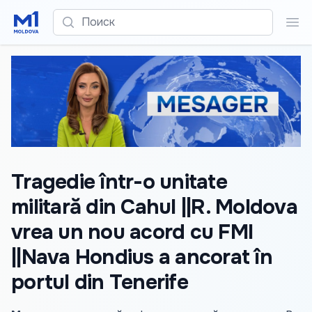
Поиск
Пои
Tragedie într-o unitate
militară din Cahul ||R. Moldova
vrea un nou acord cu FMI
||Nava Hondius a ancorat în
portul din Tenerife