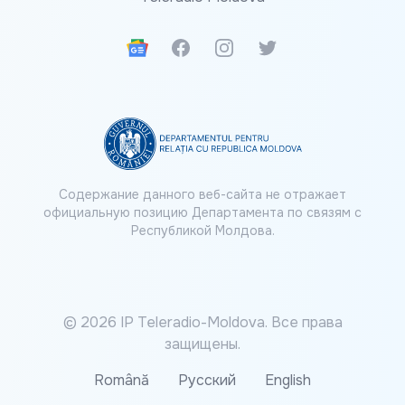
Google News
Facebook
Instagram
Twitter
Содержание данного веб-сайта не отражает
официальную позицию Департамента по связям с
Республикой Молдова.
© 2026 IP Teleradio-Moldova. Все права
защищены.
Română
Русский
English