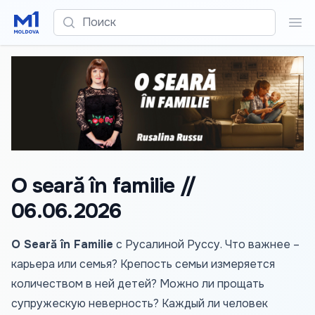
Поиск
Пои
O seară în familie //
06.06.2026
O Seară în Familie
с Русалиной Руссу. Что важнее –
карьера или семья? Крепость семьи измеряется
количеством в ней детей? Можно ли прощать
супружескую неверность? Каждый ли человек