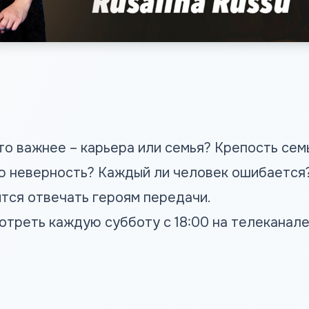
то важнее – карьера или семья? Крепость сем
 неверность? Каждый ли человек ошибается? 
тся отвечать героям передачи.
треть каждую субботу с 18:00 на телеканале 