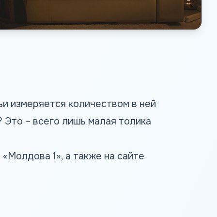
ьи измеряется количеством в ней
Это – всего лишь малая толика
«Молдова 1», а также на сайте