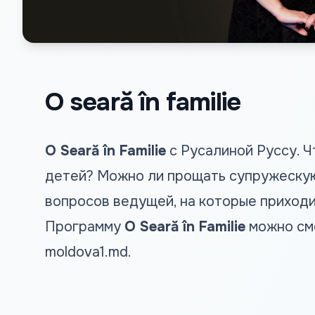
O seară în familie
O Seară în Familie
с Русалиной Руссу. Ч
детей? Можно ли прощать супружескую
вопросов ведущей, на которые приходи
Программу
O Seară în Familie
можно смо
moldova1.md
.