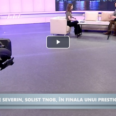
Play
Video