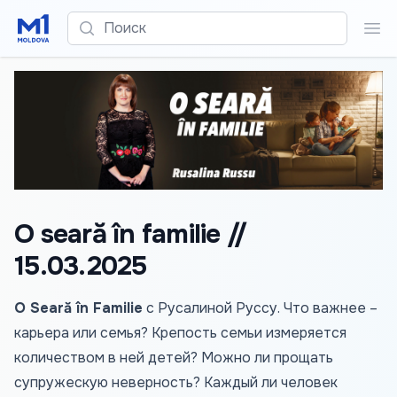
Поиск
Пои
O seară în familie //
15.03.2025
O Seară în Familie
с Русалиной Руссу. Что важнее –
карьера или семья? Крепость семьи измеряется
количеством в ней детей? Можно ли прощать
супружескую неверность? Каждый ли человек