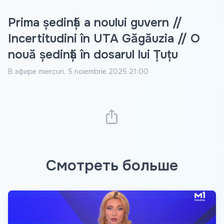
Prima ședință a noului guvern //
Incertitudini în UTA Găgăuzia // O
nouă ședință în dosarul lui Țuțu
В эфире
miercuri, 5 noiembrie 2025 21:00
Смотреть больше