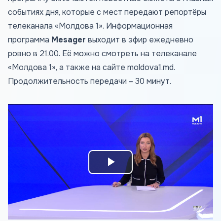
событиях дня, которые с мест передают репортёры
телеканала «Молдова 1». Информационная
программа
Mesager
выходит в эфир ежедневно
ровно в 21.00. Её можно смотреть на телеканале
«Молдова 1», а также на сайте
moldova1.md
.
Продолжительность передачи – 30 минут.
Play
Video