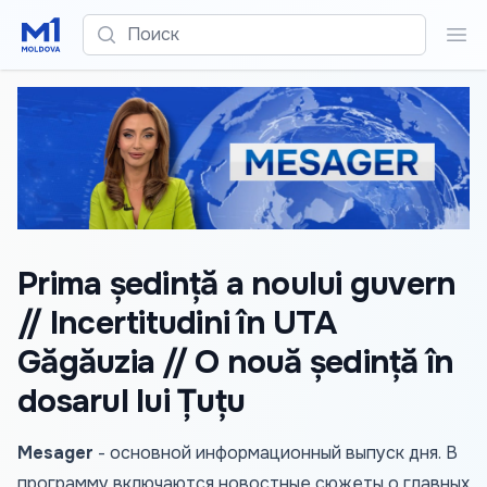
Поиск
Пои
Prima ședință a noului guvern
// Incertitudini în UTA
Găgăuzia // O nouă ședință în
dosarul lui Țuțu
Mesager
- основной информационный выпуск дня. В
программу включаются новостные сюжеты о главных