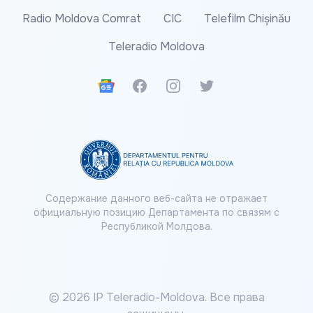
Radio Moldova Comrat
CIC
Telefilm Chișinău
Teleradio Moldova
Google News
Facebook
Instagram
Twitter
Содержание данного веб-сайта не отражает
официальную позицию Департамента по связям с
Республикой Молдова.
© 2026 IP Teleradio-Moldova. Все права