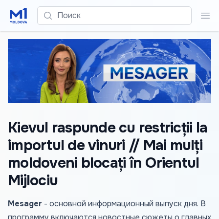
Поиск
Пои
Kievul raspunde cu restricții la
importul de vinuri // Mai mulți
moldoveni blocați în Orientul
Mijlociu
Mesager
- основной информационный выпуск дня. В
программу включаются новостные сюжеты о главных