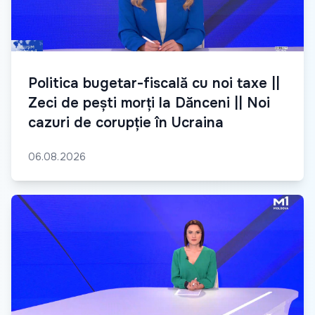
Politica bugetar-fiscală cu noi taxe ||
Zeci de pești morți la Dănceni || Noi
cazuri de corupție în Ucraina
06.08.2026