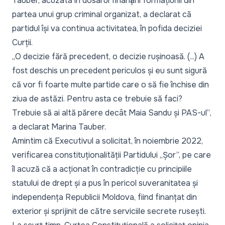
Tauber, acuzată în dosarul finanțării formațiunii din
partea unui grup criminal organizat, a declarat că
partidul își va continua activitatea, în pofida deciziei
Curții.
„O decizie fără precedent, o decizie rușinoasă. (...) A
fost deschis un precedent periculos și eu sunt sigură
că vor fi foarte multe partide care o să fie închise din
ziua de astăzi. Pentru asta ce trebuie să faci?
Trebuie să ai altă părere decât Maia Sandu și PAS-ul”
,
a declarat Marina Tauber.
Amintim că Executivul a solicitat, în noiembrie 2022,
verificarea constituționalității Partidului „Șor”, pe care
îl acuză că a acționat în contradicție cu principiile
statului de drept și a pus în pericol suveranitatea și
independența Republicii Moldova, fiind finanțat din
exterior și sprijinit de către serviciile secrete rusești.