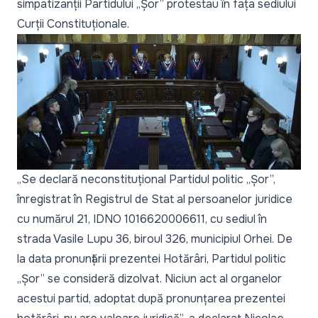
simpatizanții Partidului „Șor” protestau în fața sediului
Curții Constituționale.
„Se declară neconstituțional Partidul politic „Șor”,
înregistrat în Registrul de Stat al persoanelor juridice
cu numărul 21, IDNO 1016620006611, cu sediul în
strada Vasile Lupu 36, biroul 326, municipiul Orhei. De
la data pronunțării prezentei Hotărâri, Partidul politic
„Șor” se consideră dizolvat. Niciun act al organelor
acestui partid, adoptat după pronunțarea prezentei