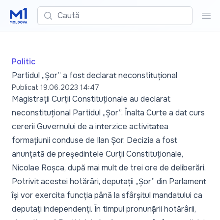
Caută
Cau
Politic
Partidul „Șor” a fost declarat neconstituțional
Publicat
19.06.2023 14:47
Magistrații Curții Constituționale au declarat
neconstituțional Partidul „Șor”. Înalta Curte a dat curs
cererii Guvernului de a interzice activitatea
formațiunii conduse de Ilan Șor. Decizia a fost
anunțată de președintele Curții Constituționale,
Nicolae Roșca, după mai mult de trei ore de deliberări.
Potrivit acestei hotărâri, deputații „Șor” din Parlament
își vor exercita funcția până la sfârșitul mandatului ca
deputați independenți. În timpul pronunțării hotărârii,