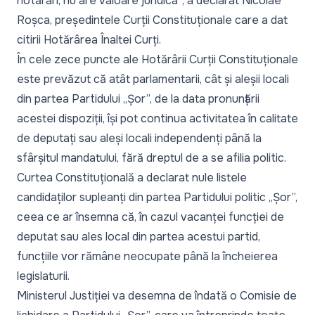
hotărâri, nu are valoare juridică”
, a declarat Nicolae
Roșca, președintele Curții Constituționale care a dat
citirii Hotărârea Înaltei Curți.
În cele zece puncte ale Hotărârii Curții Constituționale
este prevăzut că atât parlamentarii, cât și aleșii locali
din partea Partidului „Șor”, de la data pronunțării
acestei dispoziții, își pot continua activitatea în calitate
de deputați sau aleși locali independenți până la
sfârșitul mandatului, fără dreptul de a se afilia politic.
Curtea Constituțională a declarat nule listele
candidaților supleanți din partea Partidului politic „Șor”,
ceea ce ar însemna că, în cazul vacanței funcției de
deputat sau ales local din partea acestui partid,
funcțiile vor rămâne neocupate până la încheierea
legislaturii.
Ministerul Justiției va desemna de îndată o Comisie de