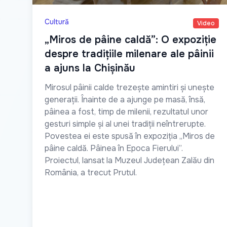
Cultură
Video
„Miros de pâine caldă”: O expoziție
despre tradițiile milenare ale pâinii
a ajuns la Chișinău
Mirosul pâinii calde trezește amintiri și unește
generații. Înainte de a ajunge pe masă, însă,
pâinea a fost, timp de milenii, rezultatul unor
gesturi simple și al unei tradiții neîntrerupte.
Povestea ei este spusă în expoziția „Miros de
pâine caldă. Pâinea în Epoca Fierului”.
Proiectul, lansat la Muzeul Județean Zalău din
România, a trecut Prutul.