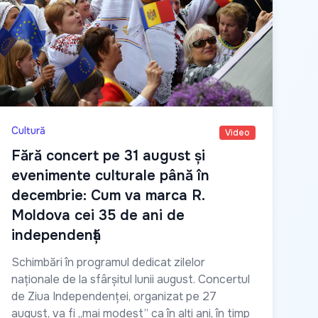
Cultură
Video
Fără concert pe 31 august și
evenimente culturale până în
decembrie: Cum va marca R.
Moldova cei 35 de ani de
independență
Schimbări în programul dedicat zilelor
naționale de la sfârșitul lunii august. Concertul
de Ziua Independenței, organizat pe 27
august, va fi „mai modest” ca în alți ani, în timp