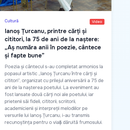
Cultură
Video
Ianoș Țurcanu, printre cărți și
cititori, la 75 de ani de la naștere:
„Aș număra anii în poezie, cântece
și fapte bune”
Poezia și cântecul s-au completat armonios la
popasul artistic „Ianoș Țurcanu între cărți și
cititori”, organizat cu prilejul aniversării a 75 de
ani de la nașterea poetului. La eveniment au
fost lansate două cărți noi ale poetului, iar
prietenii săi fideli, cititorii, scriitorii,
academicienii și interpreții melodiilor pe
versurile lui Ianoș Țurcanu, i-au transmis
recunoștința pentru o viață dăruită frumosului.