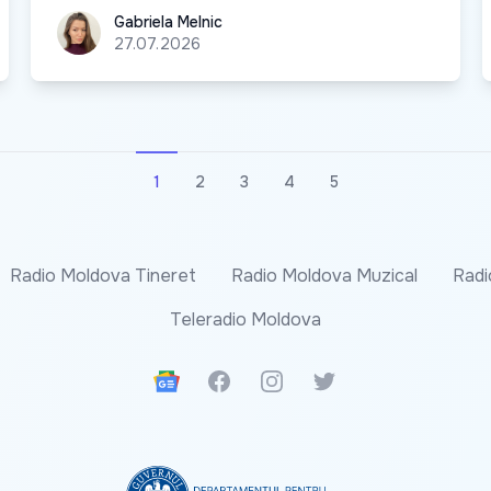
Gabriela Melnic
Gabriela Melnic
27.07.2026
1
2
3
4
5
Radio Moldova Tineret
Radio Moldova Muzical
Radi
Teleradio Moldova
Google News
Facebook
Instagram
Twitter