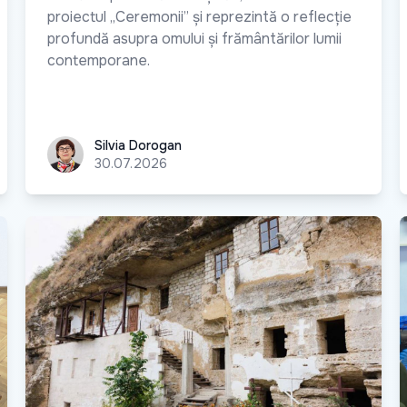
proiectul „Ceremonii” și reprezintă o reflecție
profundă asupra omului și frământărilor lumii
contemporane.
Silvia Dorogan
Silvia Dorogan
30.07.2026