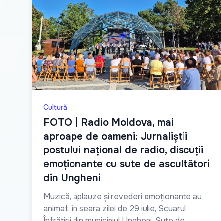
Cultură
FOTO | Radio Moldova, mai
aproape de oameni: Jurnaliștii
postului național de radio, discuții
emoționante cu sute de ascultători
din Ungheni
Muzică, aplauze și revederi emoționante au
animat, în seara zilei de 29 iulie, Scuarul
Înfrățirii din municipiul Ungheni. Sute de