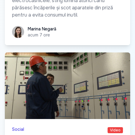
electrocasnicele, sting lumina atunci când
părăsesc încăperile și scot aparatele din priză
pentru a evita consumul inutil.
Marina Negară
Marina Negară
acum 7 ore
Social
Video