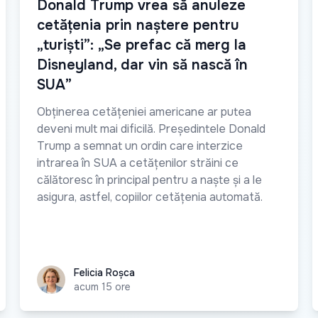
Donald Trump vrea să anuleze
cetățenia prin naștere pentru
„turiști”: „Se prefac că merg la
Disneyland, dar vin să nască în
SUA”
Obținerea cetățeniei americane ar putea
deveni mult mai dificilă. Președintele Donald
Trump a semnat un ordin care interzice
intrarea în SUA a cetățenilor străini ce
călătoresc în principal pentru a naște și a le
asigura, astfel, copiilor cetățenia automată.
Felicia Roșca
Felicia Roșca
acum 15 ore