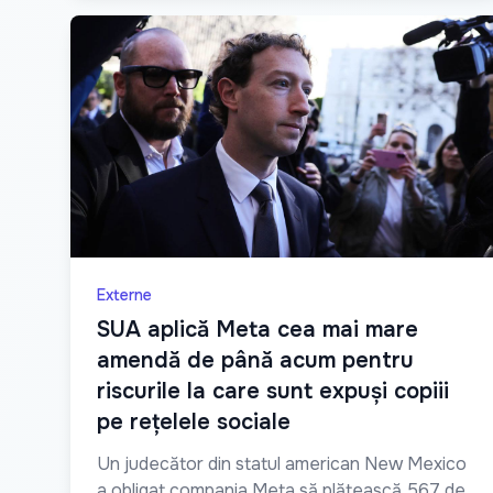
Externe
SUA aplică Meta cea mai mare
amendă de până acum pentru
riscurile la care sunt expuși copiii
pe rețelele sociale
Un judecător din statul american New Mexico
a obligat compania Meta să plătească 567 de