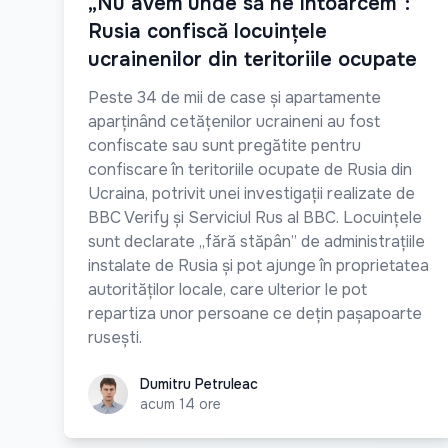
„Nu avem unde să ne întoarcem”:
Rusia confiscă locuințele
ucrainenilor din teritoriile ocupate
Peste 34 de mii de case și apartamente
aparținând cetățenilor ucraineni au fost
confiscate sau sunt pregătite pentru
confiscare în teritoriile ocupate de Rusia din
Ucraina, potrivit unei investigații realizate de
BBC Verify și Serviciul Rus al BBC. Locuințele
sunt declarate „fără stăpân” de administrațiile
instalate de Rusia și pot ajunge în proprietatea
autorităților locale, care ulterior le pot
repartiza unor persoane ce dețin pașapoarte
rusești.
Dumitru Petruleac
Dumitru Petruleac
acum 14 ore