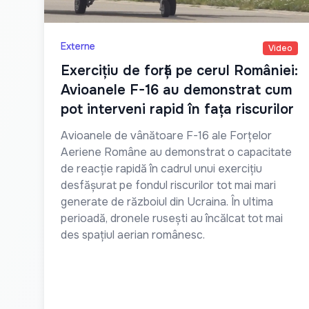
Externe
Video
Exercițiu de forță pe cerul României:
Avioanele F-16 au demonstrat cum
pot interveni rapid în fața riscurilor
Avioanele de vânătoare F-16 ale Forțelor
Aeriene Române au demonstrat o capacitate
de reacție rapidă în cadrul unui exercițiu
desfășurat pe fondul riscurilor tot mai mari
generate de războiul din Ucraina. În ultima
perioadă, dronele rusești au încălcat tot mai
des spațiul aerian românesc.