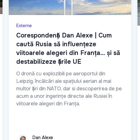
Externe
Сorespondență Dan Alexe | Cum
caută Rusia să influențeze
viitoarele alegeri din Franța… și să
destabilizeze țările UE
O dronă cu explozibili pe aeroportul din
Leipzig, încălcări ale spațiului aerian al mai
multor țări din NATO, dar si descoperirea de pe
acum a unor ingerințe directe ale Rusiei în
viitoarele alegeri din Franța.
Dan Alexe
Dan Alexe