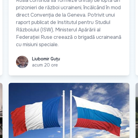
Rusia continuă să formeze unități de luptă din
prizonieri de război ucraineni, încălcând în mod
direct Convenția de la Geneva. Potrivit unui
raport publicat de Institutul pentru Studiul
Războiului (ISW), Ministerul Apărării al
Federației Ruse creează o brigadă ucraineană
cu misiuni speciale.
Liubomir Guțu
Liubomir Guțu
acum 20 ore