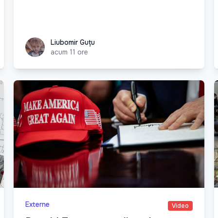
Liubomir Guțu
Liubomir Guțu
acum 11 ore
Externe
Video