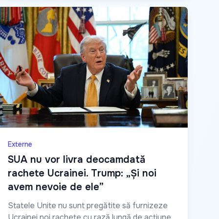
Externe
SUA nu vor livra deocamdată
rachete Ucrainei. Trump: „Și noi
avem nevoie de ele”
Statele Unite nu sunt pregătite să furnizeze
Ucrainei noi rachete cu rază lungă de acțiune