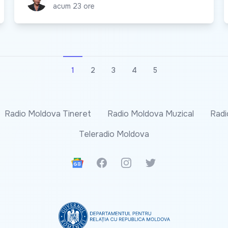
acum 23 ore
1
2
3
4
5
Radio Moldova Tineret
Radio Moldova Muzical
Radi
Teleradio Moldova
Google News
Facebook
Instagram
Twitter