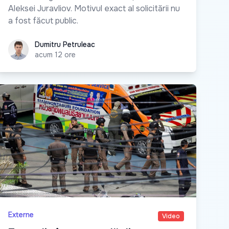
Aleksei Juravliov. Motivul exact al solicitării nu
a fost făcut public.
Dumitru Petruleac
Dumitru Petruleac
acum 12 ore
Externe
Video