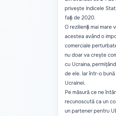
privește Indicele Stat
față de 2020.
O reziliență mai mare 
acestea având o import
comerciale perturbate
nu doar va crește come
cu Ucraina, permițând
de ele. Iar într-o bun
Ucrainei.
Pe măsură ce ne întăr
recunoscută ca un con
un partener pentru UE