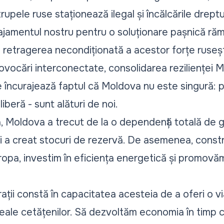
rupele ruse staționează ilegal și încălcările dreptu
gajamentul nostru pentru o soluționare pașnică răm
u retragerea necondiționată a acestor forțe ruseșt
rovocări interconectate, consolidarea rezilienței 
 încurajează faptul că Moldova nu este singură: pri
liberă - sunt alături de noi.
, Moldova a trecut de la o dependență totală de g
i a creat stocuri de rezervă. De asemenea, constru
uropa, investim în eficiența energetică și promovă
ii constă în capacitatea acesteia de a oferi o via
eale cetățenilor. Să dezvoltăm economia în timp c