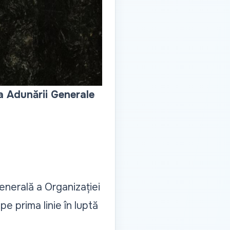
 a Adunării Generale
enerală a Organizației
e prima linie în luptă