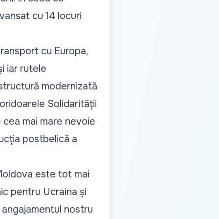
vansat cu 14 locuri
 transport cu Europa,
 iar rutele
astructură modernizată
ridoarele Solidarității
te cea mai mare nevoie
rucția postbelică a
Moldova este tot mai
ic pentru Ucraina și
r angajamentul nostru