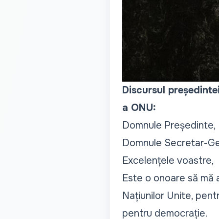
Discursul președinte
a ONU:
Domnule Președinte,
Domnule Secretar-Ge
Excelențele voastre,
Este o onoare să mă a
Națiunilor Unite, pent
pentru democrație.