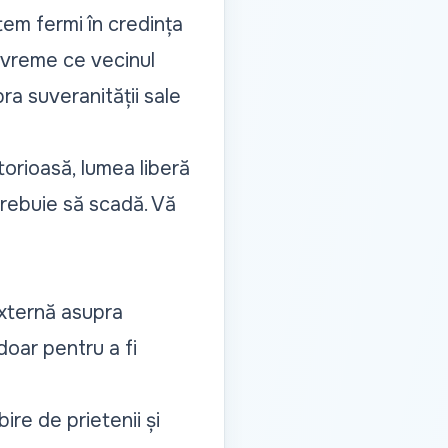
tem fermi în credința
n vreme ce vecinul
ra suveranității sale
torioasă, lumea liberă
 trebuie să scadă. Vă
externă asupra
 doar pentru a fi
re de prietenii și