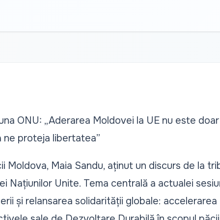
buna ONU: „Aderarea Moldovei la UE nu este doar o
 ne proteja libertatea”
i Moldova, Maia Sandu, aținut un discurs de la tri
i Națiunilor Unite. Tema centrală a actualei sesiu
ii și relansarea solidarității globale: accelerarea a
vele sale de Dezvoltare Durabilă în scopul păcii, 