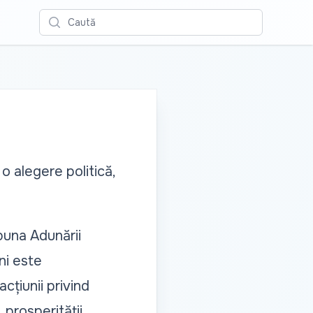
Caută
 alegere politică,
buna Adunării
ni este
cțiunii privind
prosperității,