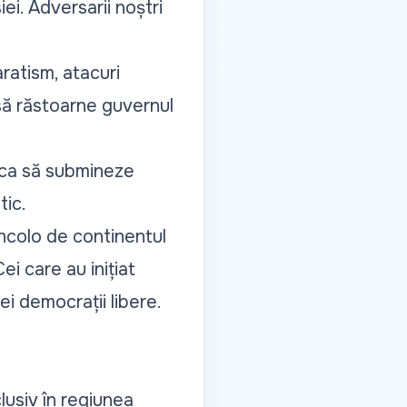
iei. Adversarii noștri
aratism, atacuri
să răstoarne guvernul
erca să submineze
tic.
incolo de continentul
ei care au inițiat
i democrații libere.
lusiv în regiunea