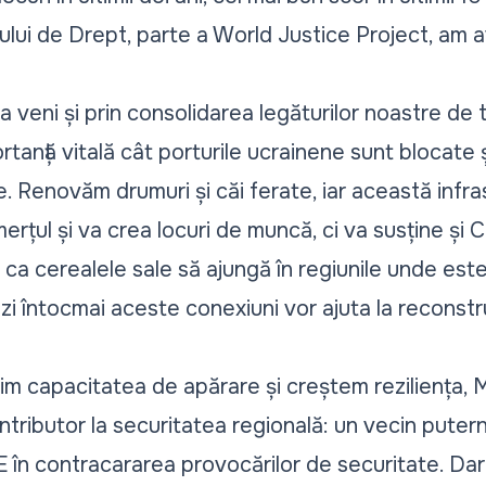
ului de Drept, parte a World Justice Project, am a
va veni și prin consolidarea legăturilor noastre de
anță vitală cât porturile ucrainene sunt blocate și
. Renovăm drumuri și căi ferate, iar această infr
rțul și va crea locuri de muncă, ci va susține și Co
 ca cerealele sale să ajungă în regiunile unde es
ă zi întocmai aceste conexiuni vor ajuta la reconst
im capacitatea de apărare și creștem reziliența, 
tributor la securitatea regională: un vecin putern
 în contracararea provocărilor de securitate. Da