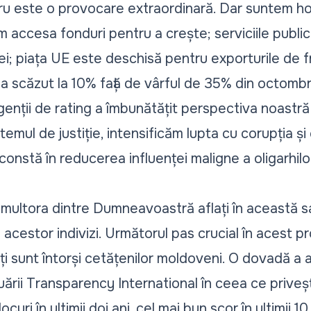
tru este o provocare extraordinară. Dar suntem hot
um accesa fonduri pentru a crește; serviciile public
ei; piața UE este deschisă pentru exporturile de 
 a scăzut la 10% față de vârful de 35% din octombr
genții de rating a îmbunătățit perspectiva noastră l
emul de justiție, intensificăm lupta cu corupția și
constă în reducerea influenței maligne a oligarhil
.
multora dintre Dumneavoastră aflați în această s
 acestor indivizi. Următorul pas crucial în acest 
ți sunt întorși cetățenilor moldoveni. O dovadă a 
ării Transparency International în ceea ce priveș
uri în ultimii doi ani, cel mai bun scor în ultimii 10