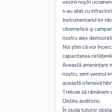
vecinii noștri ucrainen
s-au aliat cu infractor
Instrumentariul lor hib
cibernetice și campan
nostru ales democrati
Noi știm că vor încerc
capacitatea cetățenil
Această amenințare nu 
nostru, simt veninul i
această ofensivă hibri
Trebuie să rămânem vigi
Distins auditoriu,
În ciuda tuturor obsta