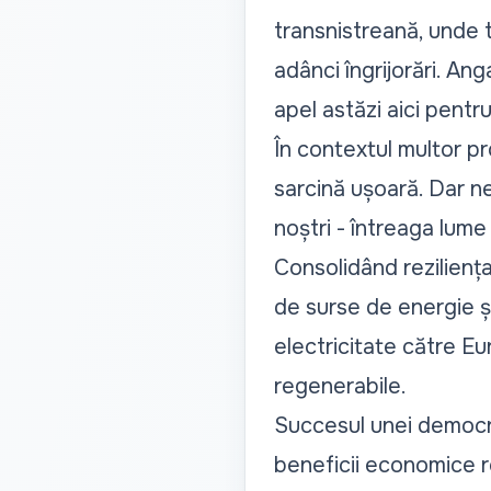
transnistreană, unde t
adânci îngrijorări. An
apel astăzi aici pentr
În contextul multor p
sarcină ușoară. Dar ne
noștri - întreaga lume 
Consolidând reziliența
de surse de energie ș
electricitate către E
regenerabile.
Succesul unei democraț
beneficii economice r