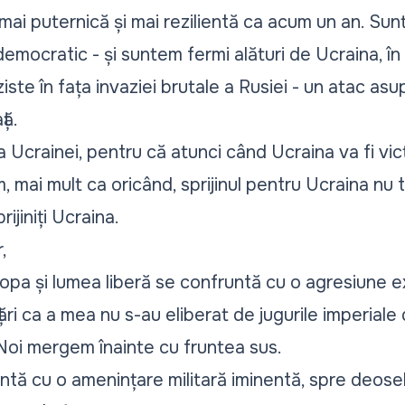
ai puternică și mai rezilientă ca acum un an. Sun
 democratic - și suntem fermi alături de Ucraina, î
ste în fața invaziei brutale a Rusiei - un atac asup
ță.
 Ucrainei, pentru că atunci când Ucraina va fi vic
m, mai mult ca oricând, sprijinul pentru Ucraina nu
ijiniți Ucraina.
,
opa și lumea liberă se confruntă cu o agresiune 
țări ca a mea nu s-au eliberat de jugurile imperiale
 Noi mergem înainte cu fruntea sus.
tă cu o amenințare militară iminentă, spre deosebi