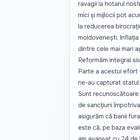
ravagii la hotarul nos
mici și mijlocii pot ac
la reducerea birocrați
moldovenești. Inflația
dintre cele mai mari a
Reformăm integral sist
Parte a acestui efort 
ne-au capturat statul
Sunt recunoscătoare 
de sancțiuni împotriva
asigurăm că banii fura
este că, pe baza evalu
am avansat cu 24 de loc