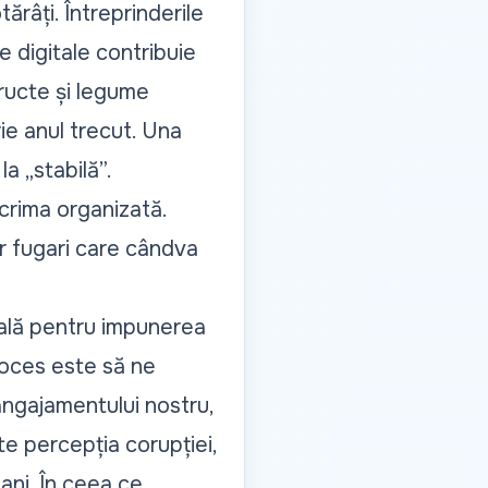
ărâți. Întreprinderile
e digitale contribuie
fructe și legume
ie anul trecut. Una
a „stabilă”.
 crima organizată.
or fugari care cândva
ală pentru impunerea
proces este să ne
angajamentului nostru,
te percepția corupției,
 ani. În ceea ce