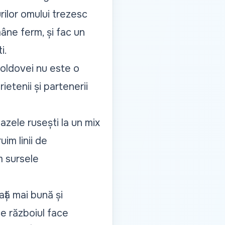
rilor omului trezesc
âne ferm, și fac un
i.
Moldovei nu este o
etenii și partenerii
azele rusești la un mix
im linii de
m sursele
ță mai bună și
e războiul face