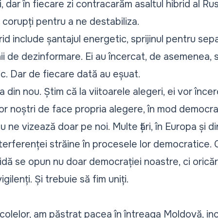
i, dar în fiecare zi contracarăm asaltul hibrid al Rus
i corupți pentru a ne destabiliza.
rid include șantajul energetic, sprijinul pentru sep
ii de dezinformare. Ei au încercat, de asemenea, 
c. Dar de fiecare dată au eșuat.
a din nou. Știm că la viitoarele alegeri, ei vor înc
or noștri de face propria alegere, în mod democra
ne vizează doar pe noi. Multe țări, în Europa și d
nterferenței străine în procesele lor democratice. C
dă se opun nu doar democrației noastre, ci oricăre
lenți. Și trebuie să fim uniți.
colelor, am păstrat pacea în întreaga Moldovă, inc