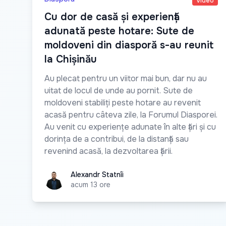
Video
Cu dor de casă și experiență
adunată peste hotare: Sute de
moldoveni din diasporă s-au reunit
la Chișinău
Au plecat pentru un viitor mai bun, dar nu au
uitat de locul de unde au pornit. Sute de
moldoveni stabiliți peste hotare au revenit
acasă pentru câteva zile, la Forumul Diasporei.
Au venit cu experiențe adunate în alte țări și cu
dorința de a contribui, de la distanță sau
revenind acasă, la dezvoltarea țării.
Alexandr Statnîi
Alexandr Statnîi
acum 13 ore