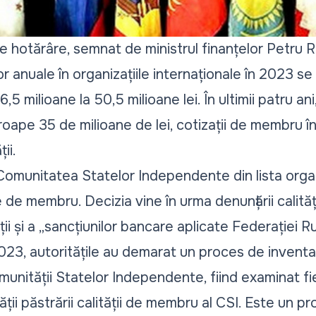
de hotărâre, semnat de ministrul finanțelor Petru 
lor anuale în organizațiile internaționale în 2023 s
6,5 milioane la 50,5 milioane lei. În ultimii patru an
roape 35 de milioane de lei, cotizații de membru în
ii.
omunitatea Statelor Independente din lista organi
le de membru. Decizia vine în urma denunțării calită
ții și a „sancțiunilor bancare aplicate Federației R
023, autoritățile au demarat un proces de inventar
munității Statelor Independente, fiind examinat fi
ății păstrării calității de membru al CSI. Este un p