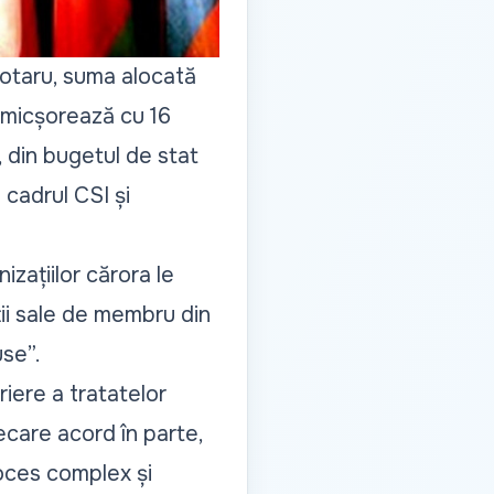
Rotaru, suma alocată
e micșorează cu 16
i, din bugetul de stat
 cadrul CSI și
zațiilor cărora le
ții sale de membru din
use”.
iere a tratatelor
ecare acord în parte,
roces complex și