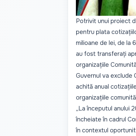
Potrivit unui proiect 
pentru plata cotizații
milioane de lei, de la 6
au fost transferați ap
organizațiile Comunităț
Guvernul va exclude C
achită anual cotizații
organizațiile comunită
„La începutul anului 2
încheiate în cadrul Co
în contextul oportunit