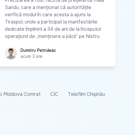
Precizarea a fost făcută de președinta Maia
Sandu, care a menționat că autoritățile
verifică modul în care acesta a ajuns la
Tiraspol, unde a participat la manifestările
dedicate împlinirii a 34 de ani de la începutul
operațiunii de „menținere a păcii” pe Nistru.
Dumitru Petruleac
Dumitru Petruleac
acum 3 ore
o Moldova Comrat
CIC
Telefilm Chișinău