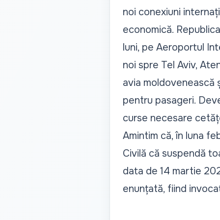
noi conexiuni internaț
economică. Republica 
luni, pe Aeroportul I
noi spre Tel Aviv, At
avia moldovenească și-
pentru pasageri. Deve
curse necesare cetățe
Amintim că, în luna fe
Civilă că suspendă to
data de 14 martie 2023
enunțată, fiind invoca