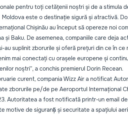
ionale pentru toți cetățenii noștri și de a stimula 
Moldova este o destinație sigură și atractivă. Doa
nternațional Chișinău au început să opereze noi co
ena și Baku. De asemenea, companiile care deja act
au suplinit zborurile și oferă prețuri din ce în c
nim mai conectați cu orașele europene și contin
nilor noștri”
, a conchis premierul Dorin Recean.
bruarie curent, compania Wizz Air a notificat Auto
ate zborurile pe/de pe Aeroportul Internațional C
. Autoritatea a fost notificată printr-un email d
te motive de siguranță și securitate a spațiului aer