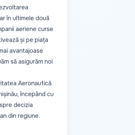
dezvoltarea
r în ultimele două
mpanii aeriene curse
ivează și pe piața
e mai avantajoase
uăm să asigurăm noi
ritatea Aeronautică
hișinău, începând cu
espre decizia
ian din regiune.