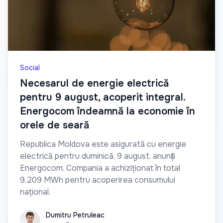
Social
Necesarul de energie electrică
pentru 9 august, acoperit integral.
Energocom îndeamnă la economie în
orele de seară
Republica Moldova este asigurată cu energie
electrică pentru duminică, 9 august, anunță
Energocom. Compania a achiziționat în total
9.209 MWh pentru acoperirea consumului
național.
Dumitru Petruleac
Dumitru Petruleac