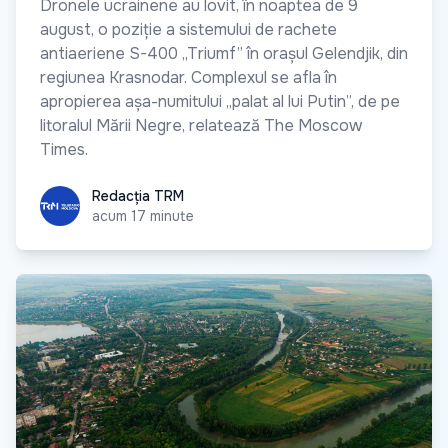
Dronele ucrainene au lovit, în noaptea de 9
august, o poziție a sistemului de rachete
antiaeriene S-400 „Triumf” în orașul Gelendjik, din
regiunea Krasnodar. Complexul se afla în
apropierea așa-numitului „palat al lui Putin”, de pe
litoralul Mării Negre, relatează The Moscow
Times.
Redacția TRM
Redacția TRM
acum 17 minute