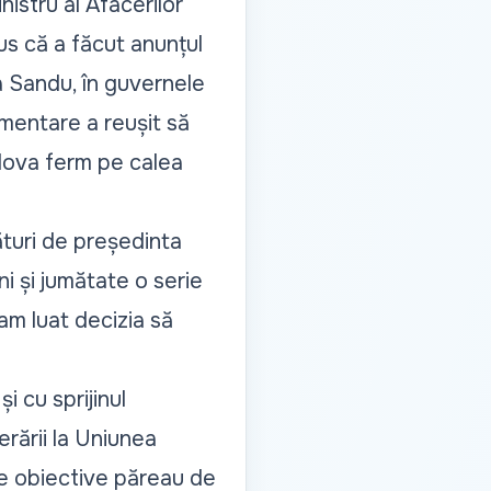
istru al Afacerilor
us că a făcut anunțul
a Sandu, în guvernele
lamentare a reușit să
dova ferm pe calea
turi de președinta
i și jumătate o serie
am luat decizia să
i cu sprijinul
rării la Uniunea
ste obiective păreau de