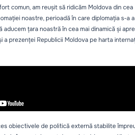
efort comun, am reușit să ridicăm Moldova din cea
lomației noastre, perioadă în care diplomația s-a af
 să aducem țara noastră în cea mai dinamică și apre
 și a prezenței Republicii Moldova pe harta interna
es obiectivele de politică externă stabilite împreu