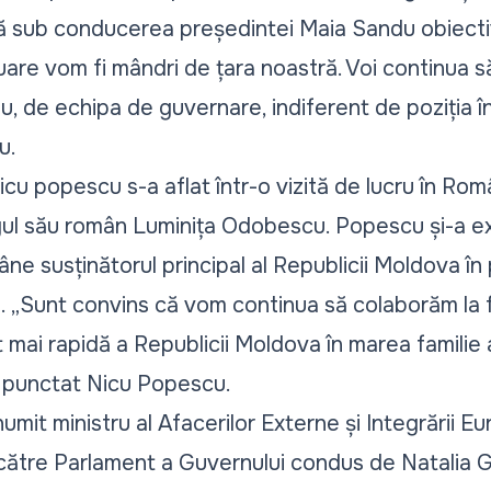
că sub conducerea președintei Maia Sandu obiectiv
uare vom fi mândri de țara noastră. Voi continua să
, de echipa de guvernare, indiferent de poziția în
u.
icu popescu s-a aflat într-o vizită de lucru în Rom
gul său român Luminița Odobescu. Popescu și-a e
ne susținătorul principal al Republicii Moldova î
 „Sunt convins că vom continua să colaborăm la f
 mai rapidă a Republicii Moldova în marea familie 
a punctat Nicu Popescu.
mit ministru al Afacerilor Externe și Integrării 
către Parlament a Guvernului condus de Natalia Gav