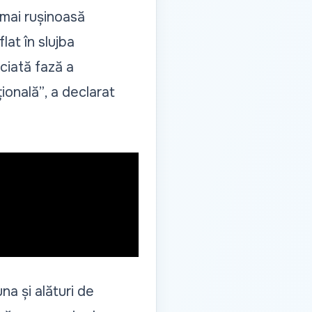
 mai rușinoasă
lat în slujba
ciată fază a
țională”
, a declarat
na și alături de