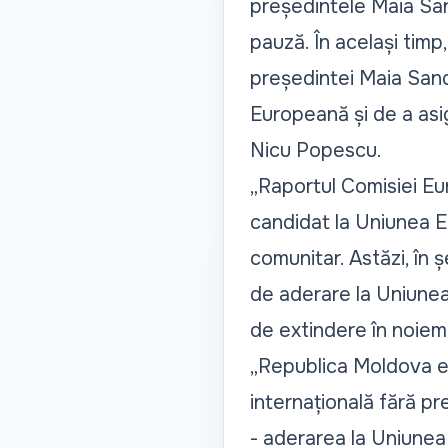
președintele Maia San
pauză. În același timp,
președintei Maia San
Europeană și de a asig
Nicu Popescu.
„Raportul Comisiei Eu
candidat la Uniunea 
comunitar. Astăzi, în 
de aderare la Uniunea
de extindere în noiem
„Republica Moldova es
internațională fără pr
- aderarea la Uniunea