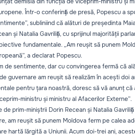
țat demisia din funcția de viceprim-ministru și min
Europene. Într-o conferință de presă, Popescu a sp
timente”, subliniind că alături de președinta Mai
 și Natalia Gavriliță, cu sprijinul majorității par
 obiective fundamentale. „Am reușit să punem Mol
uropeană”, a declarat Popescu.
m de sentimente, dar cu convingerea fermă că ală
e guvernare am reușit să realizăm în acești doi an
tale pentru țara noastră, doresc să vă anunț că 
prim-ministru și ministru al Afacerilor Externe”
.
e prim-miniștrii Dorin Recean și Natalia Gavriliță ș
are, am reușit să punem Moldova ferm pe calea ade
re hartă lărgită a Uniunii. Acum doi-trei ani, ace