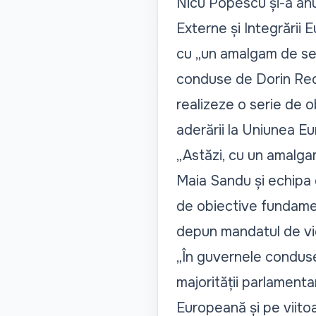
Nicu Popescu și-a anun
Externe și Integrării 
cu „un amalgam de sen
conduse de Dorin Recean
realizeze o serie de
aderării la Uniunea E
„Astăzi, cu un amalga
Maia Sandu și echipa d
de obiective fundamen
depun mandatul de vice
„În guvernele conduse d
majorității parlament
Europeană și pe viitoa