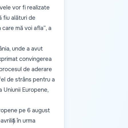
ele vor fi realizate
 fiu alături de
 care mă voi afla”
, a
ânia, unde a avut
xprimat convingerea
n procesul de aderare
el de strâns pentru a
a Uniunii Europene,
Europene pe 6 august
riliță în urma