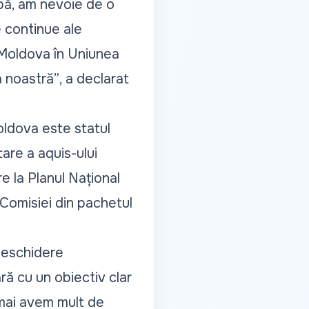
pă, am nevoie de o
e continue ale
 Moldova în Uniunea
a noastră”
, a declarat
oldova este statul
re a aquis-ului
e la Planul Național
Comisiei din pachetul
 deschidere
ră cu un obiectiv clar
 mai avem mult de