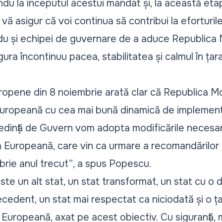
du la începutul acestui mandat și, la această eta
 vă asigur că voi continua să contribui la eforturil
du și echipei de guvernare de a aduce Republica
ura încontinuu pacea, stabilitatea și calmul în țar
ropene din 8 noiembrie arată clar că Republica M
Europeană cu cea mai bună dinamică de implementa
ședință de Guvern vom adopta modificările necesar
 Europeană, care vin ca urmare a recomandărilor 
brie anul trecut”
, a spus Popescu.
te un alt stat, un stat transformat, un stat cu o
ecedent, un stat mai respectat ca niciodată și o ța
 Europeană, axat pe acest obiectiv. Cu siguranță,