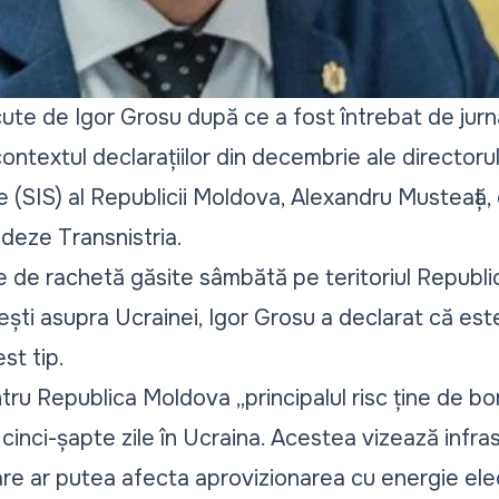
cute de Igor Grosu după ce a fost întrebat de jurna
 contextul declarațiilor din decembrie ale directorul
te (SIS) al Republicii Moldova, Alexandru Musteață
adeze Transnistria.
le de rachetă găsite sâmbătă pe teritoriul Republi
ești asupra Ucrainei, Igor Grosu a declarat că es
st tip.
pentru Republica Moldova „principalul risc ține de
a cinci-șapte zile în Ucraina. Acestea vizează infr
care ar putea afecta aprovizionarea cu energie ele