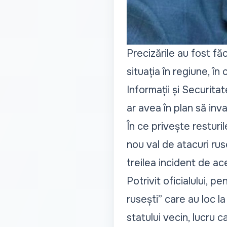
Precizările au fost fă
situația în regiune, în
Informații și Securita
ar avea în plan să inv
În ce privește resturi
nou val de atacuri rus
treilea incident de ace
Potrivit oficialului, 
rusești” care au loc l
statului vecin, lucru 