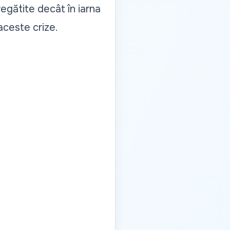
regătite decât în iarna
aceste crize.