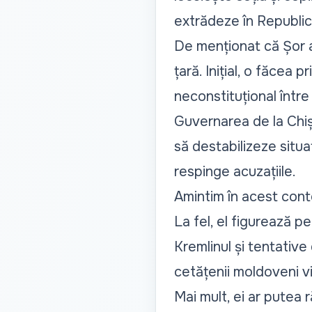
extrădeze în Republica
De menționat că Șor a 
țară. Inițial, o făcea 
neconstituțional între t
Guvernarea de la Chiș
să destabilizeze situa
respinge acuzațiile.
Amintim în acest conte
La fel, el figurează p
Kremlinul și tentative
cetățenii moldoveni vi
Mai mult, ei ar putea 