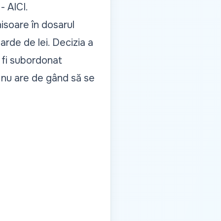
 -
AICI
.
isoare în dosarul
arde de lei. Decizia a
r fi subordonat
că nu are de gând să se