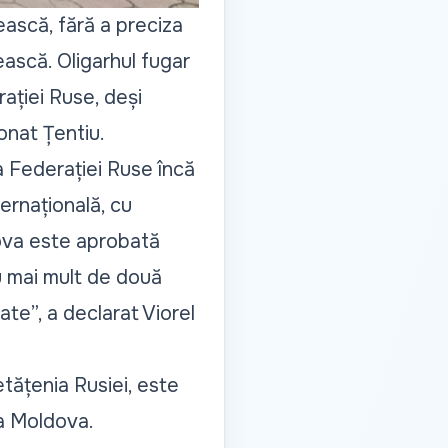
ească, fără a preciza
ască. Oligarhul fugar
rației Ruse, deși
onat Țentiu.
a Federației Ruse încă
ternațională, cu
ova este aprobată
nu mai mult de două
te”, a declarat Viorel
tățenia Rusiei, este
a Moldova.