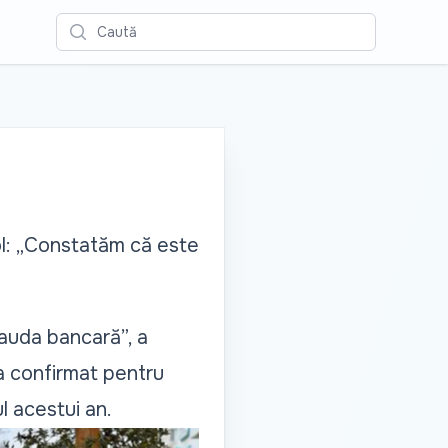
Caută
pol: „Constatăm că este
rauda bancară”, a
 a confirmat pentru
l acestui an.