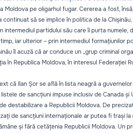
 Moldova pe oligarhul fugar. Cererea a fost, însă,
continuat să se implice în politica de la Chișinău, 
prin intermediul partidului său care îi purta numele, 
imp, iar ulterior – prin intermediul formațiunilor poli
inău îl acuză că ar conduce un „grup criminal orga
ția în Republica Moldova, în interesul Federației R
xt că Ilan Șor se află în lista neagră a guvernelor 
e listele de sancțiuni impuse inclusiv de Canada și 
 de destabilizare a Republicii Moldova. De preciza
zați de sancțiuni internaționale ar putea fi trași l
rămâne și fără cetățenia Republicii Moldova. Un pr