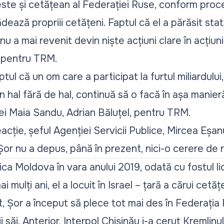
ste și cetățean al Federației Ruse, conform proced
ădează propriii cetățeni. Faptul că el a părăsit stat
nu a mai revenit devin niște acțiuni clare în acțiuni
u pentru TRM.
ul că un om care a participat la furtul miliardului,
un hal fără de hal, continuă să o facă în așa manier
ei Maia Sandu, Adrian Băluțel, pentru TRM.
cție, șeful Agenției Servicii Publice, Mircea Eșan
Șor nu a depus, până în prezent, nici-o cerere de 
ica Moldova în vara anului 2019, odată cu fostul l
 mulți ani, el a locuit în Israel – țară a cărui cetă
t, Șor a început să plece tot mai des în Federația 
i săi. Anterior, Interpol Chișinău i-a cerut Kremlinulu