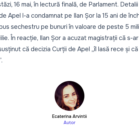
ăzi, 16 mai, în lectură finală, de Parlament. Detalii
e Apel l-a condamnat pe Ilan Șor la 15 ani de înch
pus sechestru pe bunuri în valoare de peste 5 mili
lie. În reacție, Ilan Șor a acuzat magistrații că s-a
 susținut că decizia Curții de Apel „îl lasă rece și 
.
Ecaterina Arvintii
Autor