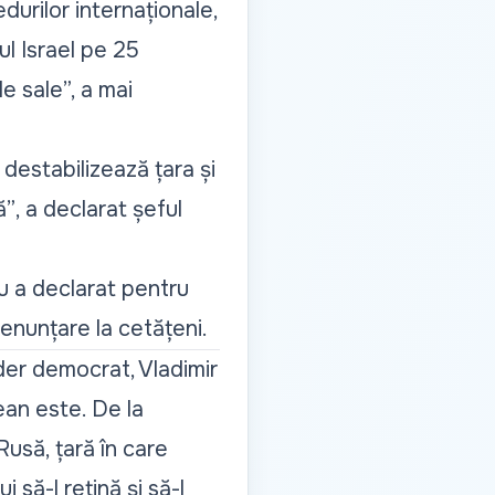
urilor internaționale,
ul Israel pe 25
le sale”, a mai
 destabilizează țara și
ă”
, a declarat șeful
u a declarat pentru
renunțare la cetățeni.
ider democrat, Vladimir
țean este. De la
Rusă, țară în care
i să-l rețină și să-l