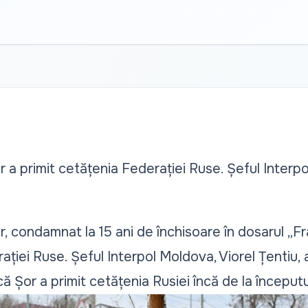
or a primit cetățenia Federației Ruse. Șeful Inter
or, condamnat la 15 ani de închisoare în dosarul „F
ației Ruse. Șeful Interpol Moldova, Viorel Țentiu,
 Șor a primit cetățenia Rusiei încă de la începutu