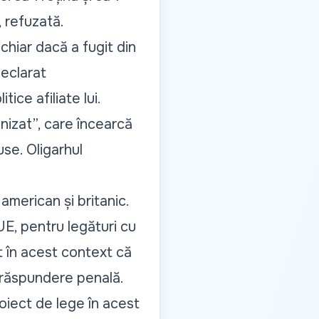
 refuzată.
chiar dacă a fugit din
declarat
tice afiliate lui.
nizat”, care încearcă
use. Oligarhul
american și britanic.
UE, pentru legături cu
t în acest context că
a răspundere penală.
oiect de lege în acest