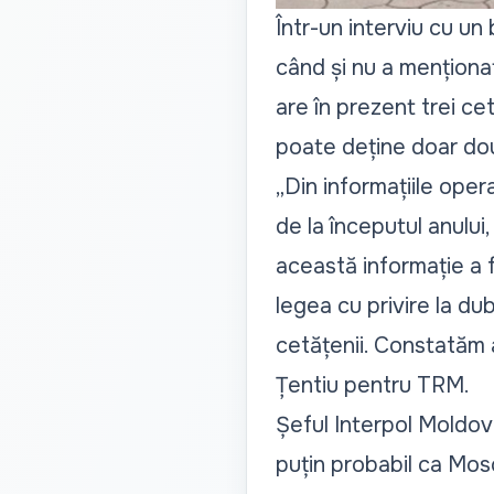
Într-un interviu cu un
când și nu a menționa
are în prezent trei cet
poate deține doar dou
„Din informațiile oper
de la începutul anului,
această informație a
legea cu privire la du
cetățenii. Constatăm a
Țentiu pentru TRM.
Șeful Interpol Moldova
puțin probabil ca Mos