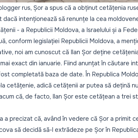
 blogger rus, Șor a spus că a obținut cetățenia rus
t dacă intenționează să renunțe la cea moldovene
ățenii - a Republicii Moldova, a Israelului și a Fede
ă, conform legislației Republicii Moldova, a menți
ative, noi am cunoscut că Ilan Șor deține cetățeni
 mai exact din ianuarie. Fiind anunțat în căutare in
 fost completată baza de date. În Republica Mold
bla cetățenie, adică cetățenii ar putea să dețină 
cum că, de facto, Ilan Șor este cetățean a trei sta
 a precizat că, având în vedere că Șor a primit ce
cova să decidă să-l extrădeze pe Șor în Republic