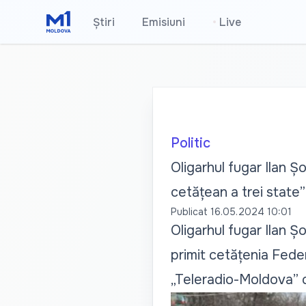
Știri
Emisiuni
•
Live
Politic
Oligarhul fugar Ilan Ș
cetățean a trei state”
Publicat
16.05.2024 10:01
Oligarhul fugar Ilan Ș
primit cetățenia Feder
„Teleradio-Moldova” că