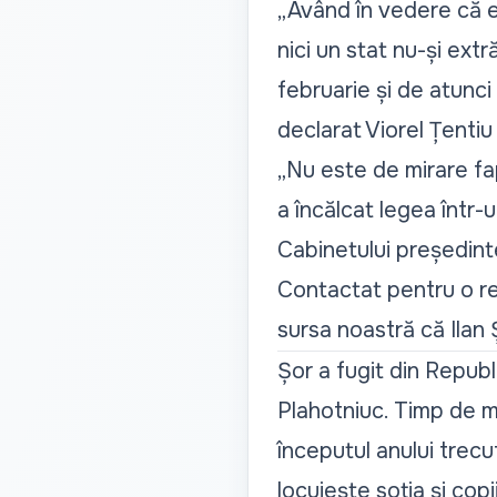
„Având în vedere că e
nici un stat nu-și extr
februarie și de atunci 
declarat Viorel Țenti
„Nu este de mirare fapt
a încălcat legea într-
Cabinetului președint
Contactat pentru o rea
sursa noastră că Ilan 
Șor a fugit din Republ
Plahotniuc. Timp de mai
începutul anului trecu
locuiește soția și copii