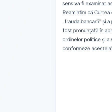
sens va fi examinat ast
Reamintim că Curtea d
„frauda bancară” și a 
fost pronunțată în apri
ordinelor politice și a
conformeze acesteia”