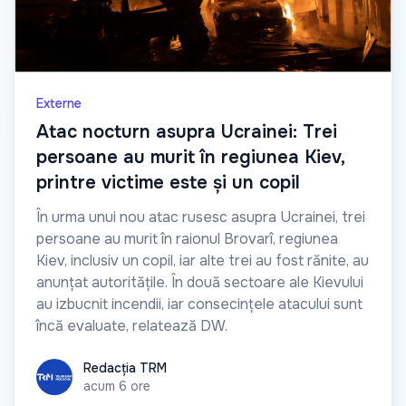
Externe
Atac nocturn asupra Ucrainei: Trei
persoane au murit în regiunea Kiev,
printre victime este și un copil
În urma unui nou atac rusesc asupra Ucrainei, trei
persoane au murit în raionul Brovarî, regiunea
Kiev, inclusiv un copil, iar alte trei au fost rănite, au
anunțat autoritățile. În două sectoare ale Kievului
au izbucnit incendii, iar consecințele atacului sunt
încă evaluate, relatează DW.
Redacția TRM
Redacția TRM
acum 6 ore