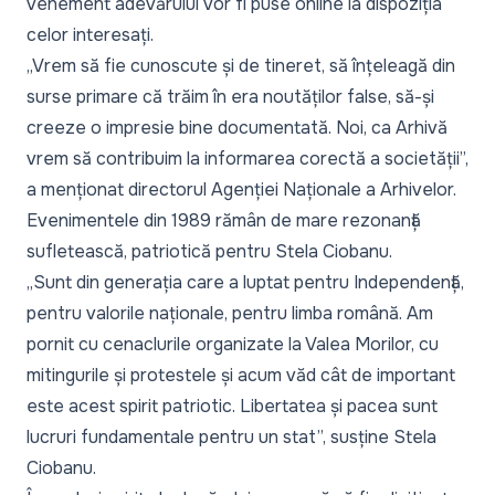
vehement adevărului vor fi puse online la dispoziția
celor interesați.
„Vrem să fie cunoscute și de tineret, să înțeleagă din
surse primare că trăim în era noutăților false, să-și
creeze o impresie bine documentată. Noi, ca Arhivă
vrem să contribuim la informarea corectă a societății”,
a menționat directorul Agenției Naționale a Arhivelor.
Evenimentele din 1989 rămân de mare rezonanță
sufletească, patriotică pentru Stela Ciobanu.
„Sunt din generația care a luptat pentru Independență,
pentru valorile naționale, pentru limba română. Am
pornit cu cenaclurile organizate la Valea Morilor, cu
mitingurile și protestele și acum văd cât de important
este acest spirit patriotic. Libertatea și pacea sunt
lucruri fundamentale pentru un stat”, susține Stela
Ciobanu.