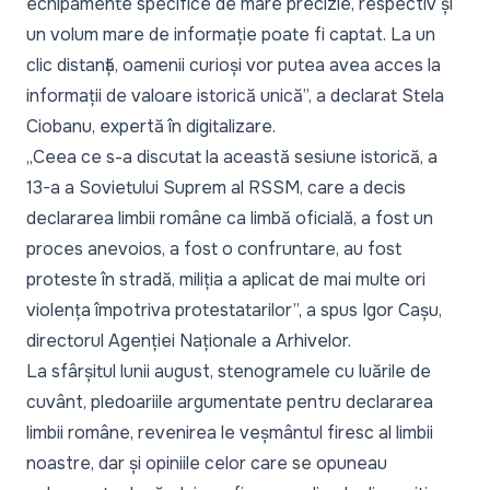
echipamente specifice de mare precizie, respectiv și
un volum mare de informație poate fi captat. La un
clic distanță, oamenii curioși vor putea avea acces la
informații de valoare istorică unică”, a declarat Stela
Ciobanu, expertă în digitalizare.
„Ceea ce s-a discutat la această sesiune istorică, a
13-a a Sovietului Suprem al RSSM, care a decis
declararea limbii române ca limbă oficială, a fost un
proces anevoios, a fost o confruntare, au fost
proteste în stradă, miliția a aplicat de mai multe ori
violența împotriva protestatarilor”, a spus Igor Cașu,
directorul Agenției Naționale a Arhivelor.
La sfârșitul lunii august, stenogramele cu luările de
cuvânt, pledoariile argumentate pentru declararea
limbii române, revenirea le veșmântul firesc al limbii
noastre, dar și opiniile celor care se opuneau