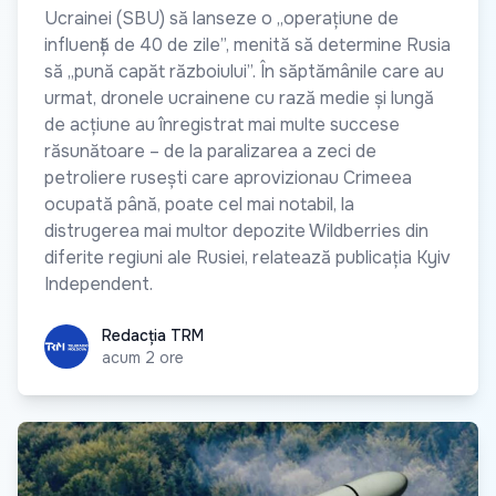
Ucrainei (SBU) să lanseze o „operațiune de
influență de 40 de zile”, menită să determine Rusia
să „pună capăt războiului”. În săptămânile care au
urmat, dronele ucrainene cu rază medie și lungă
de acțiune au înregistrat mai multe succese
răsunătoare – de la paralizarea a zeci de
petroliere rusești care aprovizionau Crimeea
ocupată până, poate cel mai notabil, la
distrugerea mai multor depozite Wildberries din
diferite regiuni ale Rusiei, relatează publicația Kyiv
Independent.
Redacția TRM
Redacția TRM
acum 2 ore