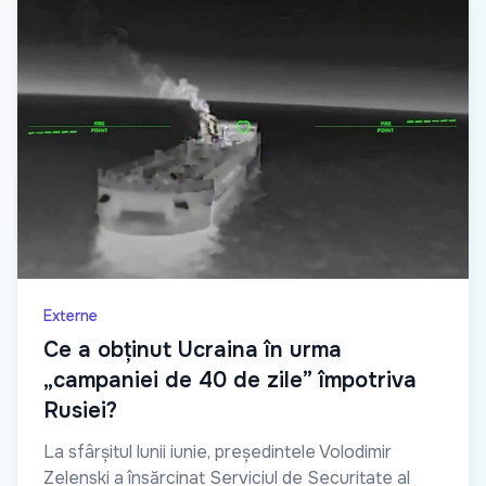
Externe
Ce a obținut Ucraina în urma
„campaniei de 40 de zile” împotriva
Rusiei?
La sfârșitul lunii iunie, președintele Volodimir
Zelenski a însărcinat Serviciul de Securitate al