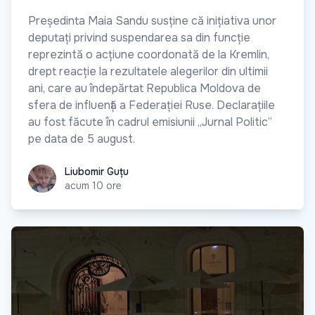
Președinta Maia Sandu susține că inițiativa unor
deputați privind suspendarea sa din funcție
reprezintă o acțiune coordonată de la Kremlin,
drept reacție la rezultatele alegerilor din ultimii
ani, care au îndepărtat Republica Moldova de
sfera de influență a Federației Ruse. Declarațiile
au fost făcute în cadrul emisiunii „Jurnal Politic”
pe data de 5 august.
Liubomir Guțu
Liubomir Guțu
acum 10 ore