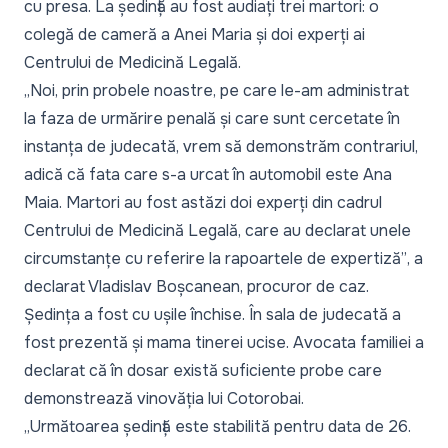
cu presa. La ședință au fost audiați trei martori: o
colegă de cameră a Anei Maria și doi experți ai
Centrului de Medicină Legală.
„Noi, prin probele noastre, pe care le-am administrat
la faza de urmărire penală și care sunt cercetate în
instanța de judecată, vrem să demonstrăm contrariul,
adică că fata care s-a urcat în automobil este Ana
Maia. Martori au fost astăzi doi experți din cadrul
Centrului de Medicină Legală, care au declarat unele
circumstanțe cu referire la rapoartele de expertiză”
, a
declarat Vladislav Boșcanean, procuror de caz.
Ședința a fost cu ușile închise. În sala de judecată a
fost prezentă și mama tinerei ucise. Avocata familiei a
declarat că în dosar există suficiente probe care
demonstrează vinovăția lui Cotorobai.
„Următoarea ședință este stabilită pentru data de 26.