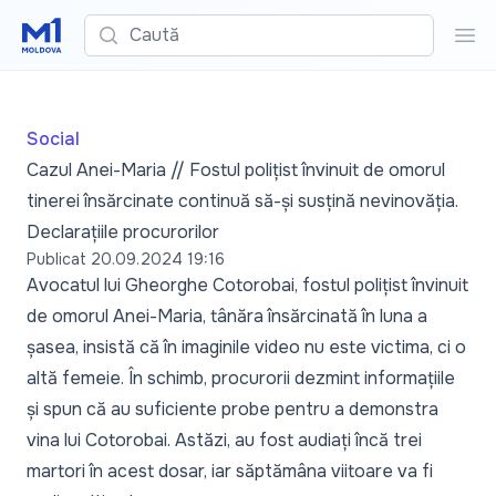
Caută
Cau
Social
Cazul Anei-Maria // Fostul polițist învinuit de omorul
tinerei însărcinate continuă să-și susțină nevinovăția.
Declarațiile procurorilor
Publicat
20.09.2024 19:16
Avocatul lui Gheorghe Cotorobai, fostul polițist învinuit
de omorul Anei-Maria, tânăra însărcinată în luna a
șasea, insistă că în imaginile video nu este victima, ci o
altă femeie. În schimb, procurorii dezmint informațiile
și spun că au suficiente probe pentru a demonstra
vina lui Cotorobai. Astăzi, au fost audiați încă trei
martori în acest dosar, iar săptămâna viitoare va fi