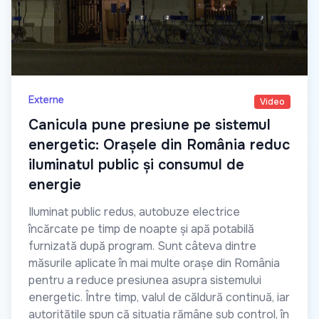
Externe
Video
Canicula pune presiune pe sistemul
energetic: Orașele din România reduc
iluminatul public și consumul de
energie
Iluminat public redus, autobuze electrice
încărcate pe timp de noapte și apă potabilă
furnizată după program. Sunt câteva dintre
măsurile aplicate în mai multe orașe din România
pentru a reduce presiunea asupra sistemului
energetic. Între timp, valul de căldură continuă, iar
autoritățile spun că situația rămâne sub control, în