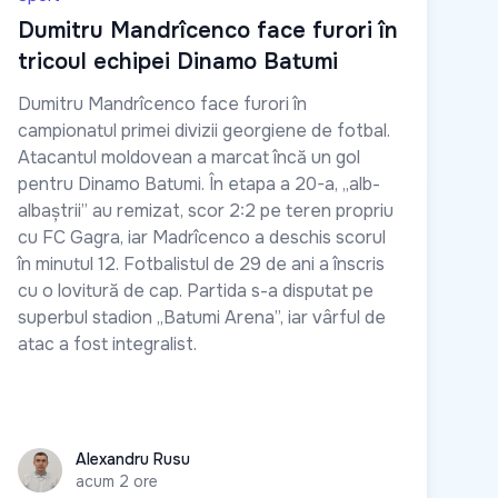
Dumitru Mandrîcenco face furori în
tricoul echipei Dinamo Batumi
Dumitru Mandrîcenco face furori în
campionatul primei divizii georgiene de fotbal.
Atacantul moldovean a marcat încă un gol
pentru Dinamo Batumi. În etapa a 20-a, „alb-
albaștrii” au remizat, scor 2:2 pe teren propriu
cu FC Gagra, iar Madrîcenco a deschis scorul
în minutul 12. Fotbalistul de 29 de ani a înscris
cu o lovitură de cap. Partida s-a disputat pe
superbul stadion „Batumi Arena”, iar vârful de
atac a fost integralist.
Alexandru Rusu
Alexandru Rusu
acum 2 ore