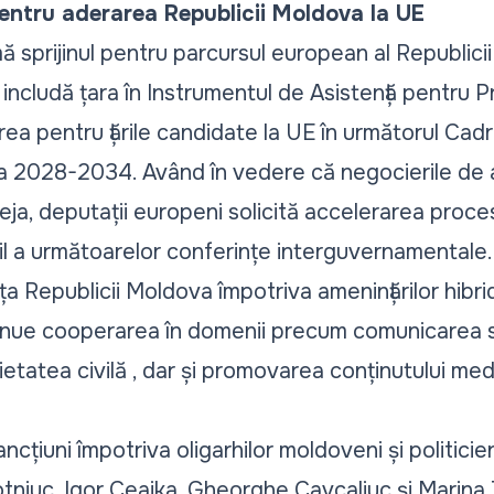
pentru aderarea Republicii Moldova la UE
mă sprijinul pentru parcursul european al Republicii
ncludă țara în Instrumentul de Asistență pentru Pre
area pentru țările candidate la UE în următorul Cad
a 2028-2034. Având în vedere că negocierile de 
ja, deputații europeni solicită accelerarea proces
til a următoarelor conferințe interguvernamentale.
nța Republicii Moldova împotriva amenințărilor hibr
ue cooperarea în domenii precum comunicarea str
ocietatea civilă , dar și promovarea conținutului m
ncțiuni împotriva oligarhilor moldoveni și politicie
hotniuc, Igor Ceaika, Gheorghe Cavcaliuc și Marina