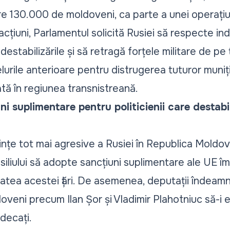
re 130.000 de moldoveni, ca parte a unei operațiu
iuni, Parlamentul solicită Rusiei să respecte in
tabilizările și să retragă forțele militare de pe teri
urile anterioare pentru distrugerea tuturor muniți
ă în regiunea transnistreană.
ni suplimentare pentru politicienii care destab
ințe tot mai agresive a Rusiei în Republica Moldo
iliului să adopte sancțiuni suplimentare ale UE îm
tea acestei țări. De asemenea, deputații îndeamnă
oveni precum Ilan Șor și Vladimir Plahotniuc să-i 
decați.