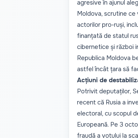
agresive în ajunul ale
Moldova, scrutine ce 
actorilor pro-ruși, in
finanțată de statul ru
cibernetice și război 
Republica Moldova ben
astfel încât țara să fac
Acțiuni de destabili
Potrivit deputaților, 
recent că Rusia a inv
electoral, cu scopul 
Europeană. Pe 3 octo
fraudă a votului la sca