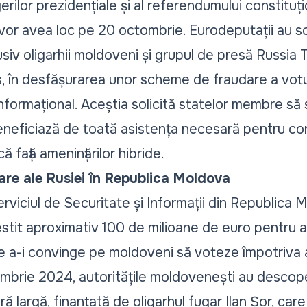
gerilor prezidențiale și al referendumului constituț
vor avea loc pe 20 octombrie. Eurodeputații au sco
clusiv oligarhii moldoveni și grupul de presă Russi
s, în desfășurarea unor scheme de fraudare a voturi
informațional. Aceștia solicită statelor membre să
eficiază de toată asistența necesară pentru conso
ă față amenințărilor hibride.
zare ale Rusiei în Republica Moldova
Serviciul de Securitate și Informații din Republica
estit aproximativ 100 de milioane de euro pentru 
de a-i convinge pe moldoveni să voteze împotriva a
mbrie 2024, autoritățile moldovenești au descop
ră largă, finanțată de oligarhul fugar Ilan Șor, care