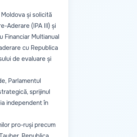
 Moldova și solicită
-Aderare (IPA III) și
ru Financiar Multianual
aderare cu Republica
ului de evaluare și
ide, Parlamentul
ategică, sprijinul
edia independent în
nilor pro-ruși precum
 Tauber. Republica