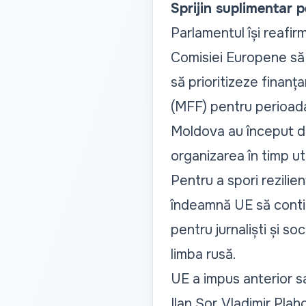
Sprijin suplimentar 
Parlamentul își reafir
Comisiei Europene să i
să prioritizeze finanț
(MFF) pentru perioad
Moldova au început de
organizarea în timp u
Pentru a spori rezilie
îndeamnă UE să contin
pentru jurnaliști și s
limba rusă.
UE a impus anterior sa
Ilan Șor, Vladimir Pla