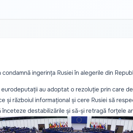
condamnă ingerința Rusiei în alegerile din Repub
 eurodeputații au adoptat o rezoluție prin care de
ce și războiul informațional și cere Rusiei să res
 înceteze destabilizările și să-și retragă forțele a