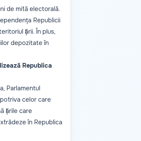
ni de mită electorală.
dependența Republicii
toriul țării. În plus,
ilor depozitate în
ilizează Republica
va, Parlamentul
potriva celor care
 țările care
extrădeze în Republica