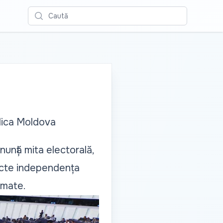
Caută
lica Moldova
nunță mita electorală,
pecte independența
rmate.