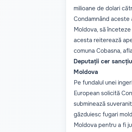
milioane de dolari căt
Condamnând aceste acț
Moldova, să înceteze des
acesta reiterează apel
comuna Cobasna, aflat
Deputații cer sancțiu
Moldova
Pe fundalul unei inger
European solicită Cons
subminează suveranita
găzduiesc fugari mold
Moldova pentru a fi ju