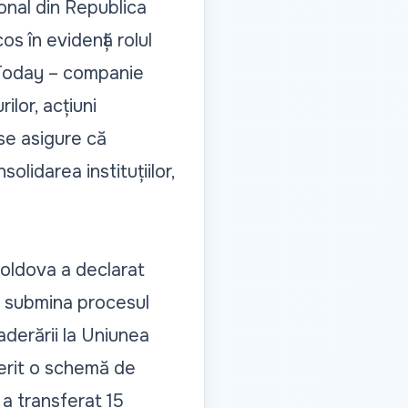
ional din Republica
s în evidență rolul
a Today – companie
lor, acțiuni
 se asigure că
lidarea instituțiilor,
 Moldova a declarat
a submina procesul
derării la Uniunea
erit o schemă de
 a transferat 15