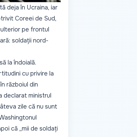
ă deja în Ucraina, iar
otrivit Coreei de Sud,
ulterior pe frontul
ră: soldații nord-
ă la îndoială.
itudini cu privire la
în războiul din
 declarat ministrul
câteva zile că nu sunt
 Washingtonul
poi că „mii de soldați