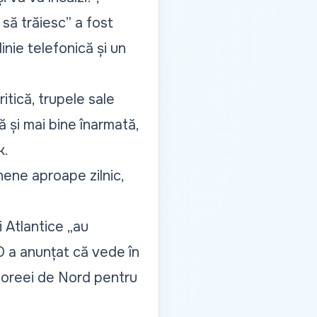
 să trăiesc” a fost
inie telefonică și un
itică, trupele sale
 și mai bine înarmată,
k.
ene aproape zilnic,
i Atlantice „au
O a anunțat că vede în
 Coreei de Nord pentru