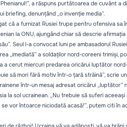
 Phenianul!”, a răspuns purtătoarea de cuvânt a di
ui briefing, denunțând „o invenție media”.
t că a furnizat Rusiei trupe pentru ofensiva sa î
enian la ONU, ajungând chiar să descrie afirmația
 său”. Seul l-a convocat luni pe ambasadorul Rusie
ea „imediată” a soldaților nord-coreeni trimiși, pot
na a cerut miercuri predarea oricărui luptător nor
buie să mori fără motiv într-o țară străină”, scrie 
ucrainene într-un mesaj adresat oricărui „luptător”
usia la sol ucrainean. „Nu trebuie să suferi aceeași
 se vor întoarce niciodată acasă!”, putem citi în ac
ri de război! Ucraina vă va adăposti, vă va hrăni și