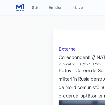
Știri
Emisiuni
•
Live
Externe
Corespondență // NATO
Publicat
25.10.2024 07:49
Potrivit Coreei de Sud
militari în Rusia pent
de Nord comunistă num
predarea luptătorilor