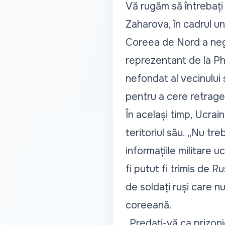
Vă rugăm să întrebați
Zaharova, în cadrul un
Coreea de Nord a nega
reprezentant de la Ph
nefondat al vecinului
pentru a cere retrager
În același timp, Ucrai
teritoriul său. „Nu tre
informațiile militare 
fi putut fi trimis de R
de soldați ruși care nu
coreeană.
„Predați-vă ca prizonie