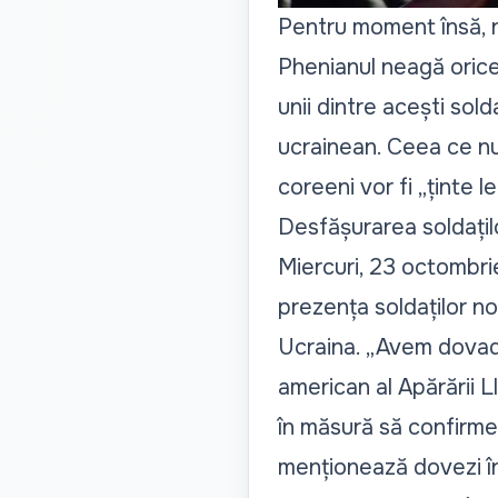
Pentru moment însă, nu
Phenianul neagă orice 
unii dintre acești sold
ucrainean. Ceea ce nu
coreeni vor fi „ținte l
Desfășurarea soldațilo
Miercuri, 23 octombrie
prezența soldaților nor
Ucraina. „Avem dovada
american al Apărării L
în măsură să confirme
menționează dovezi în 