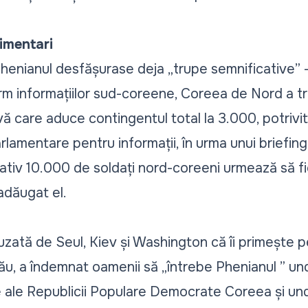
limentari
enianul desfășurase deja „trupe semnificative” – 
rm informațiilor sud-coreene, Coreea de Nord a tr
tivă care aduce contingentul total la 3.000, potrivi
lamentare pentru informații, în urma unui briefing
ativ 10.000 de soldați nord-coreeni urmează să fie
adăugat el.
cuzată de Seul, Kiev și Washington că îi primește p
său, a îndemnat oamenii să „întrebe Phenianul ” un
e ale Republicii Populare Democrate Coreea și und