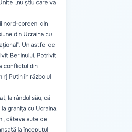
nite „nu știu care va
ii nord-coreeni din
siune din Ucraina cu
național”. Un astfel de
it Berlinului. Potrivit
 conflictul din
ir] Putin în războiul
at, la rândul său, că
 la granița cu Ucraina.
âni, câteva sute de
ansată la începutul