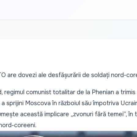
 are dovezi ale desfășurării de soldați nord-core
, regimul comunist totalitar de la Phenian a trimi
ru a sprijini Moscova în războiul său împotriva Ucra
ește această implicare „zvonuri fără temei”, în 
 nord-coreeni.