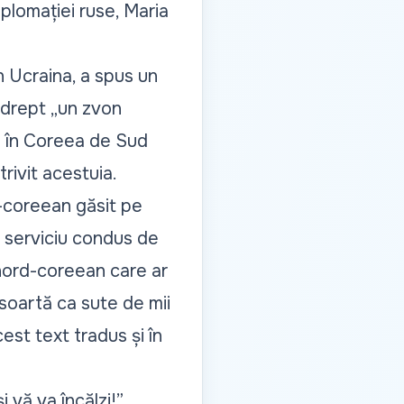
plomației ruse, Maria
n Ucraina, a spus un
 drept „un zvon
i în Coreea de Sud
rivit acestuia.
d-coreean găsit pe
un serviciu condus de
 nord-coreean care ar
 soartă ca sute de mii
est text tradus și în
 vă va încălzi!”,