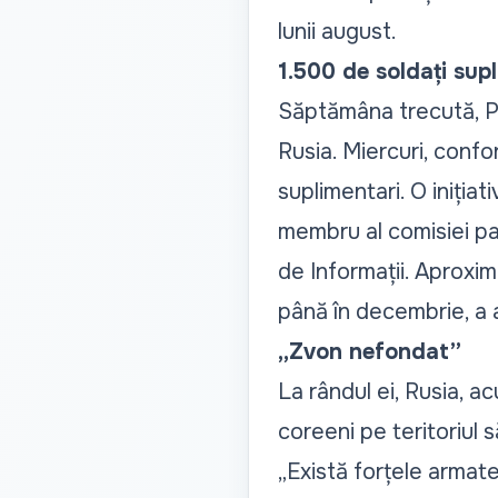
lunii august.
1.500 de soldați sup
Săptămâna trecută, Ph
Rusia. Miercuri, confo
suplimentari. O iniția
membru al comisiei par
de Informații. Aproxim
până în decembrie, a 
„Zvon nefondat”
La rândul ei, Rusia, a
coreeni pe teritoriul 
„Există forțele armat