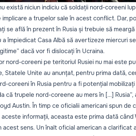
 există niciun indiciu că soldații nord-coreeni lupt
implicare a trupelor sale în acest conflict. Dar, p
ați se află în prezent în Rusia și trebuie să meargă 
 a împiedicat Casa Albă să avertizeze miercuri sea
egitime” dacă vor fi dislocați în Ucraina.
r nord-coreeni pe teritoriul Rusiei nu mai este pus
, Statele Unite au anunțat, pentru prima dată, cert
d-coreeni în Rusia pentru a fi potențial mobilizați 
 că trupele nord-coreene au mers în […] Rusia”, a
loyd Austin. În timp ce oficialii americani spun de 
 aceste informații, aceasta este prima dată când
acest sens. Un înalt oficial american a clarificat a