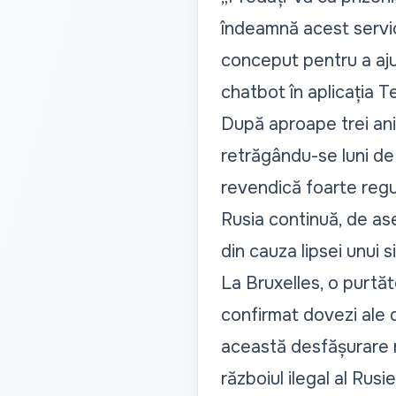
îndeamnă acest servici
conceput pentru a ajuta
chatbot în aplicația T
După aproape trei ani d
retrăgându-se luni de 
revendică foarte regul
Rusia continuă, de as
din cauza lipsei unui 
La Bruxelles, o purtăt
confirmat dovezi ale 
această desfășurare r
războiul ilegal al Rusiei