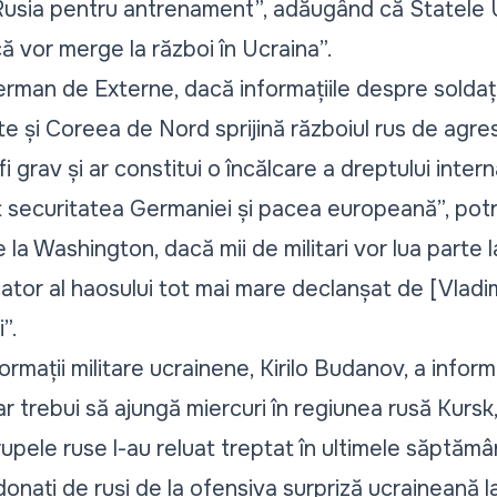
Rusia pentru antrenament”, adăugând că Statele U
că vor merge la război în Ucraina”.
german de Externe, dacă informațiile despre soldaț
e și Coreea de Nord sprijină războiul rus de agre
fi grav și ar constitui o încălcare a dreptului inter
t securitatea Germaniei și pacea europeană”, potriv
la Washington, dacă mii de militari vor lua parte la
cator al haosului tot mai mare declanșat de [Vladim
”.
formații militare ucrainene, Kirilo Budanov, a inform
ar trebui să ajungă miercuri în regiunea rusă Kursk,
rupele ruse l-au reluat treptat în ultimele săptăm
donați de ruși de la ofensiva surpriză ucraineană l