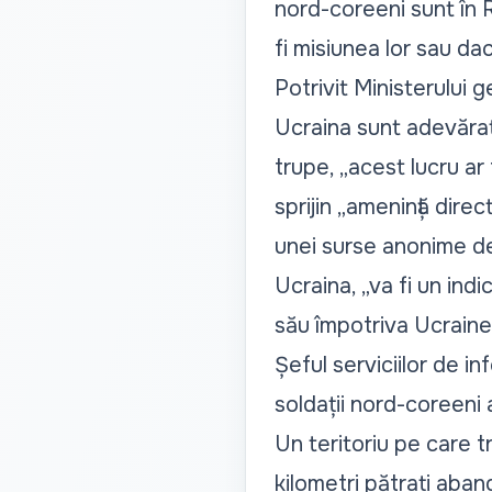
nord-coreeni sunt în 
fi misiunea lor sau da
Potrivit Ministerului 
Ucraina sunt adevărat
trupe, „acest lucru ar 
sprijin „amenință direc
unei surse anonime de 
Ucraina, „va fi un indi
său împotriva Ucrainei
Șeful serviciilor de in
soldații nord-coreeni 
Un teritoriu pe care t
kilometri pătrați aban