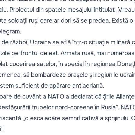
u. Proiectul din spatele mesajului intitulat „Vreau
 soldații ruși care ar dori să se predea. Există o l
elegram.
e război, Ucraina se află într-o situație militară cr
zile pe frontul de est. Armata rusă, mai numeroasă
at cucerirea satelor, în special în regiunea Doneț
emenea, să bombardeze orașele și regiunile ucrain
sistem suficient de apărare antiaeriană.
oare de cuvânt a NATO a declarat că țările Alianțe
desfășurării trupelor nord-coreene în Rusia”. NAT
iscantă „o escaladare semnificativă a sprijinului
”.