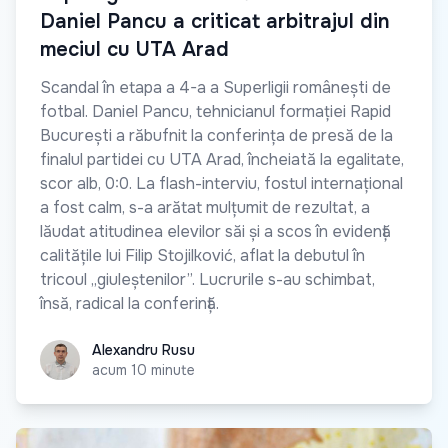
Daniel Pancu a criticat arbitrajul din
meciul cu UTA Arad
Scandal în etapa a 4-a a Superligii românești de
fotbal. Daniel Pancu, tehnicianul formației Rapid
București a răbufnit la conferința de presă de la
finalul partidei cu UTA Arad, încheiată la egalitate,
scor alb, 0:0. La flash-interviu, fostul internațional
a fost calm, s-a arătat mulțumit de rezultat, a
lăudat atitudinea elevilor săi și a scos în evidență
calitățile lui Filip Stojilković, aflat la debutul în
tricoul „giuleștenilor”. Lucrurile s-au schimbat,
însă, radical la conferință.
Alexandru Rusu
Alexandru Rusu
acum 10 minute