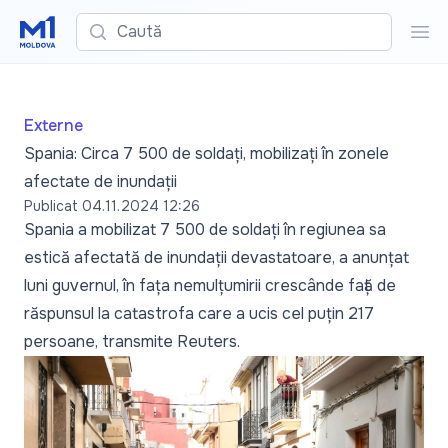
Caută
Cau
Externe
Spania: Circa 7 500 de soldați, mobilizați în zonele
afectate de inundații
Publicat
04.11.2024 12:26
Spania a mobilizat 7 500 de soldați în regiunea sa
estică afectată de inundații devastatoare, a anunțat
luni guvernul, în fața nemulțumirii crescânde față de
răspunsul la catastrofa care a ucis cel puțin 217
persoane, transmite
Reuters
.