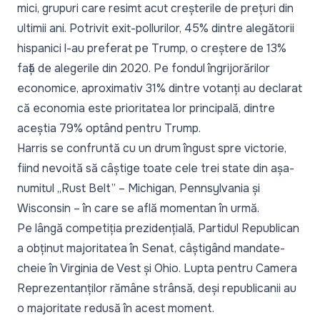
mici, grupuri care resimt acut creșterile de prețuri din
ultimii ani. Potrivit exit-pollurilor, 45% dintre alegătorii
hispanici l-au preferat pe Trump, o creștere de 13%
față de alegerile din 2020. Pe fondul îngrijorărilor
economice, aproximativ 31% dintre votanți au declarat
că economia este prioritatea lor principală, dintre
aceștia 79% optând pentru Trump.
Harris se confruntă cu un drum îngust spre victorie,
fiind nevoită să câștige toate cele trei state din așa-
numitul „Rust Belt” – Michigan, Pennsylvania și
Wisconsin – în care se află momentan în urmă.
Pe lângă competiția prezidențială, Partidul Republican
a obținut majoritatea în Senat, câștigând mandate-
cheie în Virginia de Vest și Ohio. Lupta pentru Camera
Reprezentanților rămâne strânsă, deși republicanii au
o majoritate redusă în acest moment.