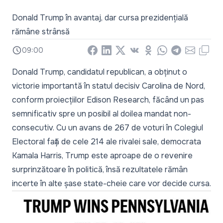
Donald Trump în avantaj, dar cursa prezidențială
rămâne strânsă
09:00
Facebook
LinkedIn
X
Vkontakte
Odnoklassniki
WhatsApp
Telegram
Email
Copy
Donald Trump, candidatul republican, a obținut o
victorie importantă în statul decisiv Carolina de Nord,
conform proiecțiilor Edison Research, făcând un pas
semnificativ spre un posibil al doilea mandat non-
consecutiv. Cu un avans de 267 de voturi în Colegiul
Electoral față de cele 214 ale rivalei sale, democrata
Kamala Harris, Trump este aproape de o revenire
surprinzătoare în politică, însă rezultatele rămân
incerte în alte șase state-cheie care vor decide cursa.