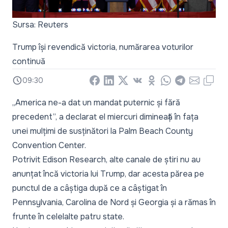
Sursa: Reuters
Trump își revendică victoria, numărarea voturilor
continuă
09:30
Facebook
LinkedIn
X
Vkontakte
Odnoklassniki
WhatsApp
Telegram
Email
Copy
„America ne-a dat un mandat puternic și fără
precedent”, a declarat el miercuri dimineață în fața
unei mulțimi de susținători la Palm Beach County
Convention Center.
Potrivit Edison Research, alte canale de știri nu au
anunțat încă victoria lui Trump, dar acesta părea pe
punctul de a câștiga după ce a câștigat în
Pennsylvania, Carolina de Nord și Georgia și a rămas în
frunte în celelalte patru state.