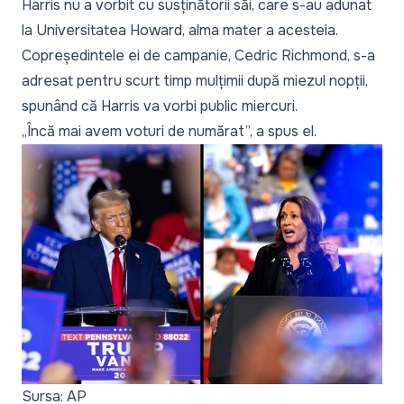
Harris nu a vorbit cu susținătorii săi, care s-au adunat
la Universitatea Howard, alma mater a acesteia.
Copreședintele ei de campanie, Cedric Richmond, s-a
adresat pentru scurt timp mulțimii după miezul nopții,
spunând că Harris va vorbi public miercuri.
„Încă mai avem voturi de numărat”, a spus el.
Sursa: AP