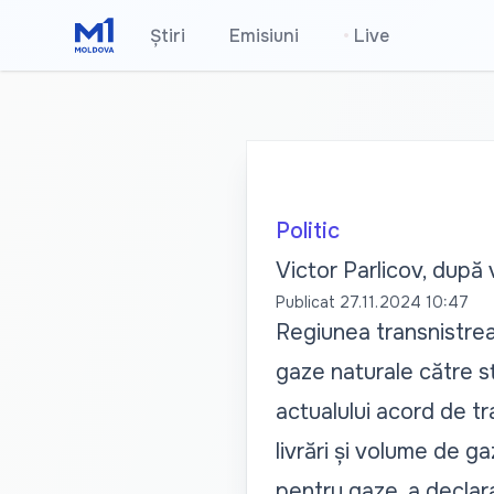
Știri
Emisiuni
•
Live
Politic
Victor Parlicov, după 
Publicat
27.11.2024 10:47
Regiunea transnistrean
gaze naturale către stâ
actualului acord de tr
livrări și volume de g
pentru gaze, a declar