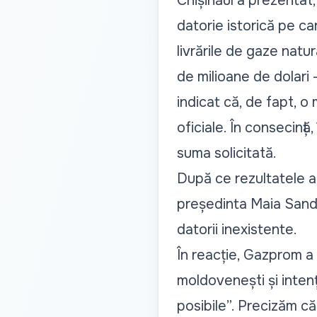
Chișinăul a prezentat,
datorie istorică pe c
livrările de gaze natu
de milioane de dolari 
indicat că, de fapt, o
oficiale. În consecință
suma solicitată.
După ce rezultatele au
președinta Maia Sand
datorii inexistente.
În reacție, Gazprom a 
moldovenești și intenț
posibile”. Precizăm c