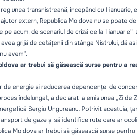
n regiunea transnistreană, începând cu 1 ianuarie, 
ă ajutor extern, Republica Moldova nu se poate d
e pe acum, de scenariul de criză de la 1 ianuarie”,
s
 avea grijă de cetățenii din stânga Nistrului, dă asi
e nu avem”
.
ldova ar trebui să găsească surse pentru a rea
or de energie și reducerea dependenței de concer
proces îndelungat, a declarat la emisiunea „Zi de Z
nergetică Sergiu Ungureanu. Potrivit acestuia, ța
ansport de gaze și să identifice rute care ar ocoli
ca Moldova ar trebui să găsească surse pentru a