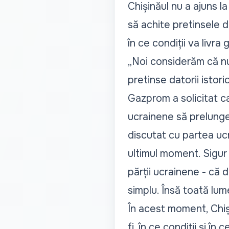
Chișinăul nu a ajuns 
să achite pretinsele da
în ce condiții va livra
„Noi considerăm că nu 
pretinse datorii istor
Gazprom a solicitat ca
ucrainene să prelunge
discutat cu partea ucr
ultimul moment. Sigur
părții ucrainene - că d
simplu. Însă toată lum
În acest moment, Chiși
fi, în ce condiții și în 