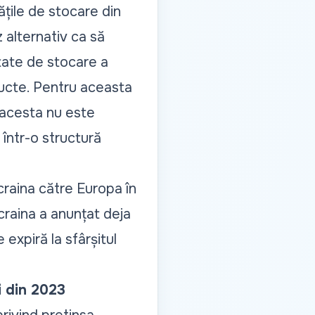
țile de stocare din
z alternativ ca să
tate de stocare a
ducte. Pentru aceasta
 acesta nu este
într-o structură
craina către Europa în
Ucraina a anunțat deja
expiră la sfârșitul
i din 2023