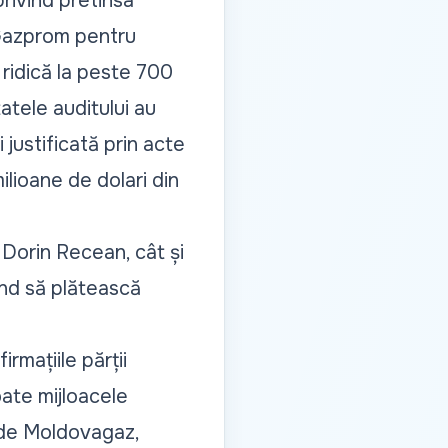
privind pretinsa
 Gazprom pentru
 ridică la peste 700
atele auditului au
 justificată prin acte
ilioane de dolari din
 Dorin Recean, cât și
nd să plătească
rmațiile părții
oate mijloacele
i de Moldovagaz,