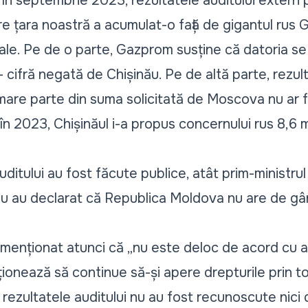
 în septembrie 2023, rezultatele auditului extern 
are țara noastră a acumulat-o față de gigantul rus
rale. Pe de o parte, Gazprom susține că datoria se
– cifră negată de Chișinău. Pe de altă parte, rezult
 mare parte din suma solicitată de Moscova nu ar fi
, în 2023, Chișinăul i-a propus concernului rus 8,6 m
ditului au fost făcute publice, atât prim-ministrul
u au declarat că Republica Moldova nu are de gâ
menționat atunci că „nu este deloc de acord cu afi
ionează să continue să-și apere drepturile prin t
ă rezultatele auditului nu au fost recunoscute nic