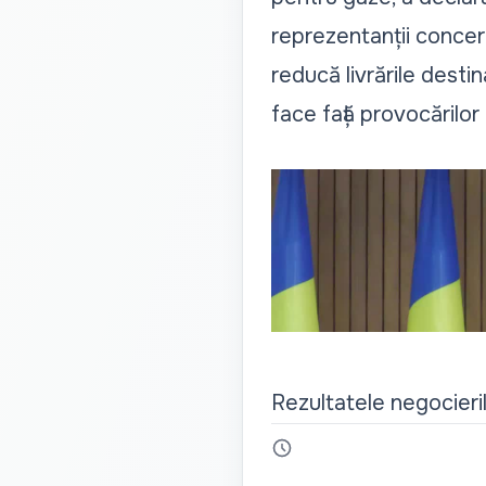
reprezentanții concern
reducă livrările desti
face față provocărilor
Rezultatele negocieril