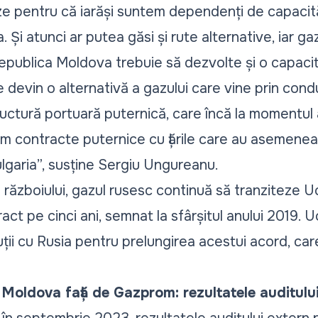
e pentru că iarăși suntem dependenți de capacită
 Și atunci ar putea găsi și rute alternative, iar ga
publica Moldova trebuie să dezvolte și o capaci
e devin o alternativă a gazului care vine prin con
ructură portuară puternică, care încă la momentul
em contracte puternice cu țările care au asemenea 
lgaria
”, susține Sergiu Ungureanu.
 războiului, gazul rusesc continuă să tranziteze U
ract pe cinci ani, semnat la sfârșitul anului 2019. 
ii cu Rusia pentru prelungirea acestui acord, care 
. Moldova față de Gazprom: rezultatele auditulu