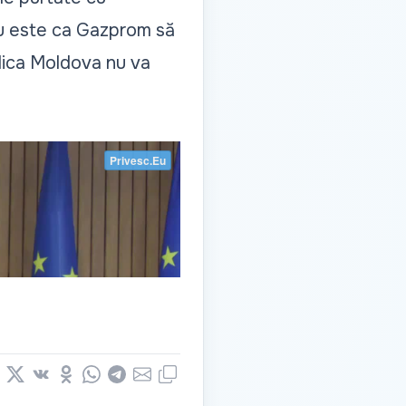
ariu este ca Gazprom să
blica Moldova nu va
book
nkedIn
X
Vkontakte
Odnoklassniki
WhatsApp
Telegram
Email
Copy