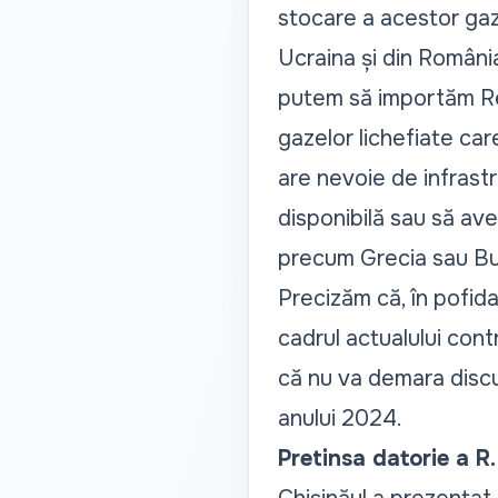
stocare a acestor gaz
Ucraina și din România.
putem să importăm Re
gazelor lichefiate car
are nevoie de infrast
disponibilă sau să av
precum Grecia sau Bu
Precizăm că, în pofida
cadrul actualului cont
că nu va demara discuț
anului 2024.
Pretinsa datorie a R