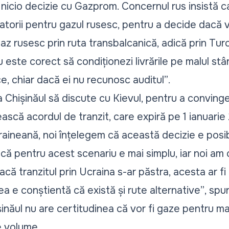
la nicio decizie cu Gazprom. Concernul rus insistă
torii pentru gazul rusesc, pentru a decide dacă va l
 gaz rusesc prin ruta transbalcanică, adică prin Turc
este corect să condiționezi livrările pe malul st
ice, chiar dacă ei nu recunosc auditul”
.
 Chișinăul să discute cu Kievul, pentru a convinge
ască acordul de tranzit, care expiră pe 1 ianuari
aineană, noi înțelegem că această decizie e posibil
 că pentru acest scenariu e mai simplu, iar noi am
acă tranzitul prin Ucraina s-ar păstra, acesta ar f
ea e conștientă că există și rute alternative”
, spu
năul nu are certitudinea că vor fi gaze pentru ma
ce volume.