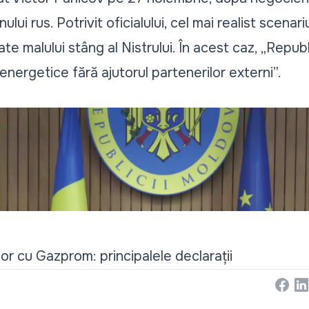
ului rus. Potrivit oficialului, cel mai realist scen
nate malului stâng al Nistrului. În acest caz, „Repu
 energetice fără ajutorul partenerilor externi”.
or cu Gazprom: principalele declarații
Face
Li