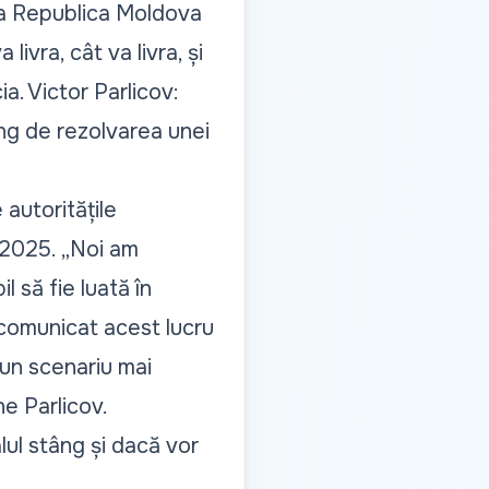
 ca Republica Moldova
ivra, cât va livra, și
ia. Victor Parlicov:
âng de rezolvarea unei
 autoritățile
e 2025.
„Noi am
 să fie luată în
 comunicat acest lucru
i un scenariu mai
ne Parlicov.
lul stâng și dacă vor