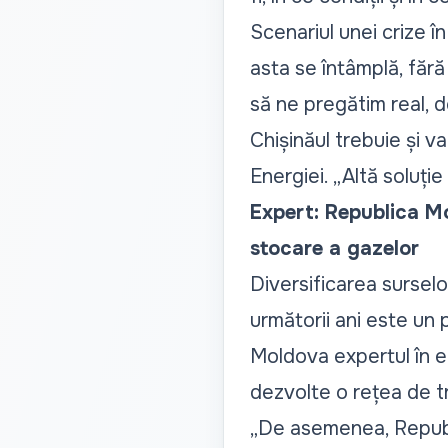
Scenariul unei crize î
asta se întâmplă, făr
să ne pregătim real, d
Chișinăul trebuie și va
Energiei.
„Altă soluți
Expert: Republica Mo
stocare a gazelor
Diversificarea sursel
următorii ani este un 
Moldova expertul în e
dezvolte o rețea de tr
„
De asemenea, Republi