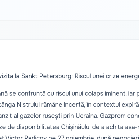
vizita la Sankt Petersburg: Riscul unei crize ener
ă se confruntă cu riscul unui colaps iminent, iar p
nga Nistrului rămâne incertă, în contextul expirări
anzit al gazelor rusești prin Ucraina. Gazprom con
aze de disponibilitatea Chișinăului de a achita așa-
at Victor Parlicov pe 27 noiembrie, după negocieri