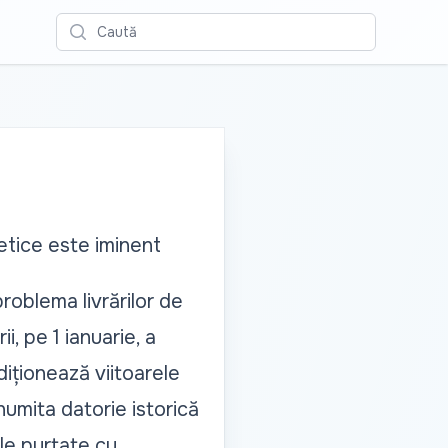
Caută
getice este iminent
roblema livrărilor de
i, pe 1 ianuarie, a
diționează viitoarele
numita datorie istorică
le purtate cu