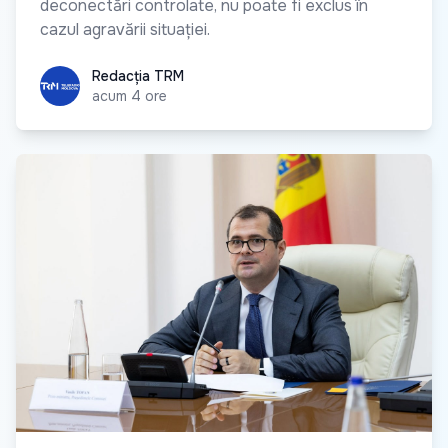
deconectări controlate, nu poate fi exclus în
cazul agravării situației.
Redacția TRM
Redacția TRM
acum 4 ore