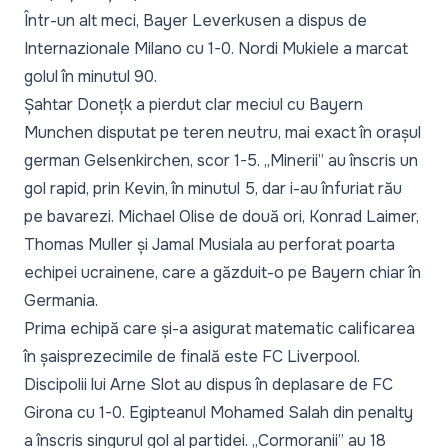
Într-un alt meci, Bayer Leverkusen a dispus de
Internazionale Milano cu 1-0. Nordi Mukiele a marcat
golul în minutul 90.
Șahtar Donețk a pierdut clar meciul cu Bayern
Munchen disputat pe teren neutru, mai exact în orașul
german Gelsenkirchen, scor 1-5. „Minerii” au înscris un
gol rapid, prin Kevin, în minutul 5, dar i-au înfuriat rău
pe bavarezi. Michael Olise de două ori, Konrad Laimer,
Thomas Muller și Jamal Musiala au perforat poarta
echipei ucrainene, care a găzduit-o pe Bayern chiar în
Germania.
Prima echipă care și-a asigurat matematic calificarea
în șaisprezecimile de finală este FC Liverpool.
Discipolii lui Arne Slot au dispus în deplasare de FC
Girona cu 1-0. Egipteanul Mohamed Salah din penalty
a înscris singurul gol al partidei. „Cormoranii” au 18