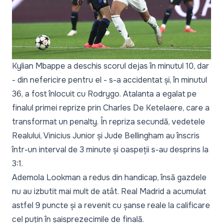
Kylian Mbappe a deschis scorul dejas în minutul 10, dar
- din nefericire pentru el - s-a accidentat și, în minutul
36, a fost înlocuit cu Rodrygo. Atalanta a egalat pe
finalul primei reprize prin Charles De Ketelaere, care a
transformat un penalty. În repriza secundă, vedetele
Realului, Vinicius Junior și Jude Bellingham au înscris
într-un interval de 3 minute și oaspeții s-au desprins la
3:1.
Ademola Lookman a redus din handicap, însă gazdele
nu au izbutit mai mult de atât. Real Madrid a acumulat
astfel 9 puncte și a revenit cu șanse reale la calificare
cel puțin în șaisprezecimile de finală.