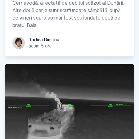
Cernavodă, afectată de debitul scăzut al Dunării.
Alte două barje sunt scufundate sâmbătă, după
ce vineri seara au mai fost scufundate două pe
brațul Bala.
Rodica Dimitriu
Rodica Dimitriu
acum 5 ore