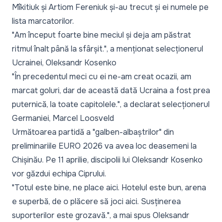
Mîkitiuk și Artiom Fereniuk și-au trecut și ei numele pe
lista marcatorilor.
"Am început foarte bine meciul și deja am păstrat
ritmul înalt până la sfârșit."
, a menționat selecționerul
Ucrainei, Oleksandr Kosenko
"În precedentul meci cu ei ne-am creat ocazii, am
marcat goluri, dar de această dată Ucraina a fost prea
puternică, la toate capitolele."
, a declarat selecționerul
Germaniei, Marcel Loosveld
Următoarea partidă a "galben-albaștrilor" din
preliminariile EURO 2026 va avea loc deasemeni la
Chișinău. Pe 11 aprilie, discipolii lui Oleksandr Kosenko
vor găzdui echipa Ciprului.
"Totul este bine, ne place aici. Hotelul este bun, arena
e superbă, de o plăcere să joci aici. Susținerea
suporterilor este grozavă."
, a mai spus Oleksandr