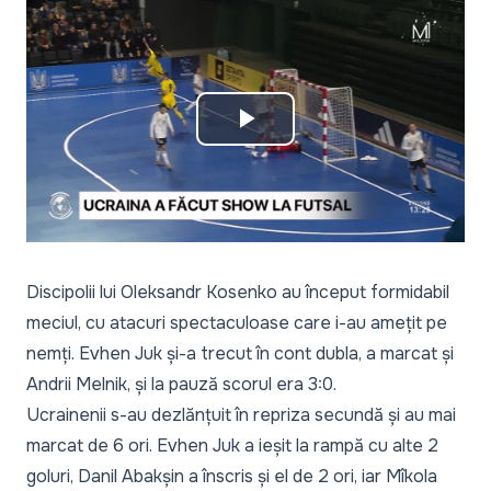
Play
Video
Discipolii lui Oleksandr Kosenko au început formidabil
meciul, cu atacuri spectaculoase care i-au amețit pe
nemți. Evhen Juk și-a trecut în cont dubla, a marcat și
Andrii Melnik, și la pauză scorul era 3:0.
Ucrainenii s-au dezlănțuit în repriza secundă și au mai
marcat de 6 ori. Evhen Juk a ieșit la rampă cu alte 2
goluri, Danil Abakșin a înscris și el de 2 ori, iar Mîkola