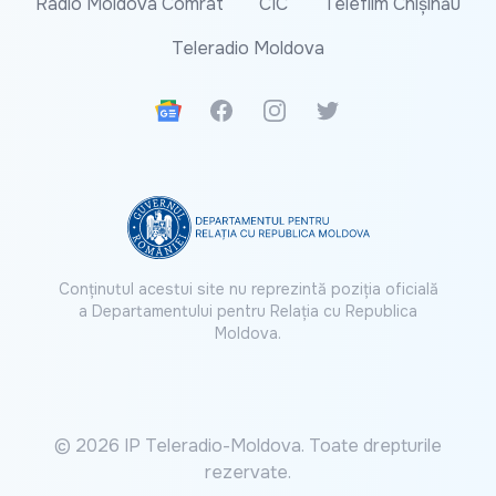
Radio Moldova Comrat
CIC
Telefilm Chișinău
Teleradio Moldova
Google News
Facebook
Instagram
Twitter
Conținutul acestui site nu reprezintă poziția oficială
a Departamentului pentru Relația cu Republica
Moldova.
© 2026 IP Teleradio-Moldova. Toate drepturile
rezervate.