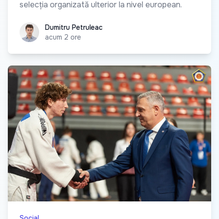
selecția organizată ulterior la nivel european.
Dumitru Petruleac
Dumitru Petruleac
acum 2 ore
Social