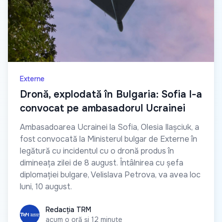
Externe
Dronă, explodată în Bulgaria: Sofia l-a
convocat pe ambasadorul Ucrainei
Ambasadoarea Ucrainei la Sofia, Olesia Ilașciuk, a
fost convocată la Ministerul bulgar de Externe în
legătură cu incidentul cu o dronă produs în
dimineața zilei de 8 august. Întâlnirea cu șefa
diplomației bulgare, Velislava Petrova, va avea loc
luni, 10 august.
Redacția TRM
Redacția TRM
acum o oră și 12 minute