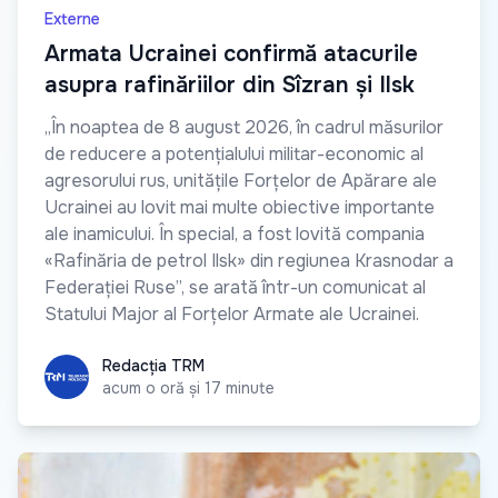
Externe
Armata Ucrainei confirmă atacurile
asupra rafinăriilor din Sîzran și Ilsk
„În noaptea de 8 august 2026, în cadrul măsurilor
de reducere a potențialului militar-economic al
agresorului rus, unitățile Forțelor de Apărare ale
Ucrainei au lovit mai multe obiective importante
ale inamicului. În special, a fost lovită compania
«Rafinăria de petrol Ilsk» din regiunea Krasnodar a
Federației Ruse”, se arată într-un comunicat al
Statului Major al Forțelor Armate ale Ucrainei.
Redacția TRM
Redacția TRM
acum o oră și 17 minute