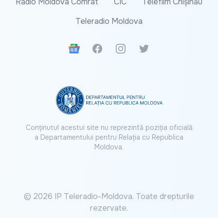
Radio Moldova Comrat
CIC
Telefilm Chișinău
Teleradio Moldova
Google News
Facebook
Instagram
Twitter
Conținutul acestui site nu reprezintă poziția oficială
a Departamentului pentru Relația cu Republica
Moldova.
© 2026 IP Teleradio-Moldova. Toate drepturile
rezervate.