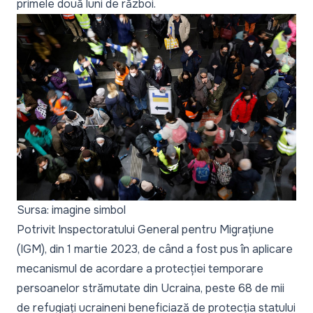
primele două luni de război.
Sursa: imagine simbol
Potrivit Inspectoratului General pentru Migrațiune
(IGM), din 1 martie 2023, de când a fost pus în aplicare
mecanismul de acordare a protecției temporare
persoanelor strămutate din Ucraina, peste 68 de mii
de refugiați ucraineni beneficiază de protecția statului