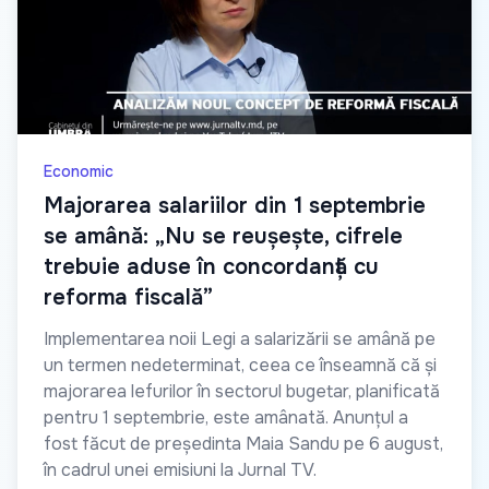
Economic
Majorarea salariilor din 1 septembrie
se amână: „Nu se reușește, cifrele
trebuie aduse în concordanță cu
reforma fiscală”
Implementarea noii Legi a salarizării se amână pe
un termen nedeterminat, ceea ce înseamnă că și
majorarea lefurilor în sectorul bugetar, planificată
pentru 1 septembrie, este amânată. Anunțul a
fost făcut de președinta Maia Sandu pe 6 august,
în cadrul unei emisiuni la Jurnal TV.