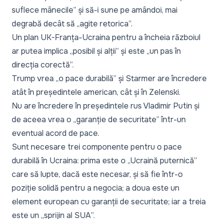
suflece mânecile” și să-i sune pe amândoi, mai
degrabă decât să „agite retorica”.
Un plan UK-Franța-Ucraina pentru a încheia războiul
ar putea implica „posibil și alții” și este „un pas în
direcția corectă”.
Trump vrea „o pace durabilă” și Starmer are încredere
atât în președintele american, cât și în Zelenski.
Nu are încredere în președintele rus Vladimir Putin și
de aceea vrea o „garanție de securitate” într-un
eventual acord de pace.
Sunt necesare trei componente pentru o pace
durabilă în Ucraina: prima este o „Ucraină puternică”
care să lupte, dacă este necesar, și să fie într-o
poziție solidă pentru a negocia; a doua este un
element european cu garanții de securitate; iar a treia
este un „sprijin al SUA”.