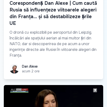
Сorespondență Dan Alexe | Cum caută
Rusia să influențeze viitoarele alegeri
din Franța… și să destabilizeze țările
UE
O dronă cu explozibili pe aeroportul din Leipzig,
încălcări ale spațiului aerian al mai multor țări din
NATO, dar si descoperirea de pe acum a unor
ingerințe directe ale Rusiei în viitoarele alegeri din
Franța.
Dan Alexe
Dan Alexe
acum 2 ore