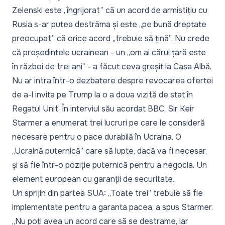
Zelenski este „îngrijorat” că un acord de armistițiu cu
Rusia s-ar putea destrăma și este „pe bună dreptate
preocupat” că orice acord „trebuie să țină”. Nu crede
că președintele ucrainean - un „om al cărui țară este
în război de trei ani” - a făcut ceva greșit la Casa Albă.
Nu ar intra într-o dezbatere despre revocarea ofertei
de a-l invita pe Trump la o a doua vizită de stat în
Regatul Unit. În interviul său acordat BBC, Sir Keir
Starmer a enumerat trei lucruri pe care le consideră
necesare pentru o pace durabilă în Ucraina. O
„Ucraină puternică” care să lupte, dacă va fi necesar,
și să fie într-o poziție puternică pentru a negocia. Un
element european cu garanții de securitate.
Un sprijin din partea SUA: „Toate trei” trebuie să fie
implementate pentru a garanta pacea, a spus Starmer.
„Nu poți avea un acord care să se destrame, iar