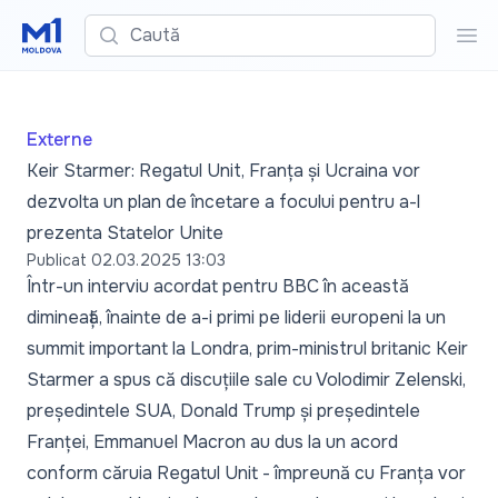
Caută
Cau
Externe
Keir Starmer: Regatul Unit, Franța și Ucraina vor
dezvolta un plan de încetare a focului pentru a-l
prezenta Statelor Unite
Publicat
02.03.2025 13:03
Într-un interviu acordat pentru
BBC
în această
dimineață, înainte de a-i primi pe liderii europeni la un
summit important la Londra, prim-ministrul britanic Keir
Starmer a spus că discuțiile sale cu Volodimir Zelenski,
președintele SUA, Donald Trump și președintele
Franței, Emmanuel Macron au dus la un acord
conform căruia Regatul Unit - împreună cu Franța vor