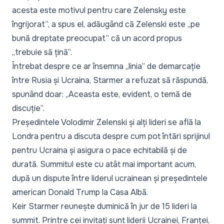
acesta este motivul pentru care Zelensky este
îngrijorat”, a spus el, adăugând că Zelenski este „pe
bună dreptate preocupat” că un acord propus
„trebuie să țină”.
Întrebat despre ce ar însemna „linia” de demarcație
între Rusia și Ucraina, Starmer a refuzat să răspundă,
spunând doar: „
Aceasta este, evident, o temă de
discuție
”.
Președintele Volodimir Zelenski și alți lideri se află la
Londra pentru a discuta despre cum pot întări sprijinul
pentru Ucraina și asigura o pace echitabilă și de
durată. Summitul este cu atât mai important acum,
după un dispute între liderul ucrainean și președintele
american Donald Trump la Casa Albă.
Keir Starmer reunește duminică în jur de 15 lideri la
summit. Printre cei invitați sunt liderii Ucrainei, Franței,