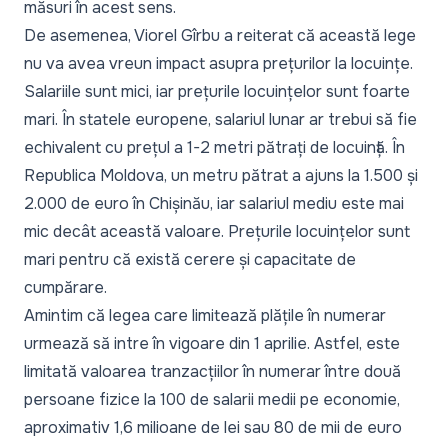
măsuri în acest sens.
De asemenea, Viorel Gîrbu a reiterat că această lege
nu va avea vreun impact asupra prețurilor la locuințe.
Salariile sunt mici, iar prețurile locuințelor sunt foarte
mari. În statele europene, salariul lunar ar trebui să fie
echivalent cu prețul a 1-2 metri pătrați de locuință. În
Republica Moldova, un metru pătrat a ajuns la 1.500 și
2.000 de euro în Chișinău, iar salariul mediu este mai
mic decât această valoare. Prețurile locuințelor sunt
mari pentru că există cerere și capacitate de
cumpărare.
Amintim că legea care limitează plățile în numerar
urmează să intre în vigoare din 1 aprilie. Astfel, este
limitată valoarea tranzacțiilor în numerar între două
persoane fizice la 100 de salarii medii pe economie,
aproximativ 1,6 milioane de lei sau 80 de mii de euro