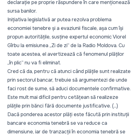
declarație pe proprie răspundere în care menționează
sursa banilor.
Inițiativa legislativă ar putea rezolva problema
economiei tenebre și a evaziunii fiscale, așa cum își
propun autoritățile, susține expertul economic Viorel
Gîrbu la emisiunea „Zi de zi” de la Radio Moldova. Cu
toate acestea, el avertizează că fenomenul plăților
„în plic” nu va fi eliminat.
Cred că da, pentru că atunci când plățile sunt realizate
prin sectorul bancar, trebuie să argumentezi de unde
faci rost de sume, să aduci documentele confirmative.
Este mult mai dificil pentru cetățean să realizeze
plățile prin bănci fără documente justificative. (...)
Dacă ponderea acestor plăți este făcută prin instituții
bancare economia tenebră se va reduce ca
dimensiune, iar de tranzacții în economia tenebră se