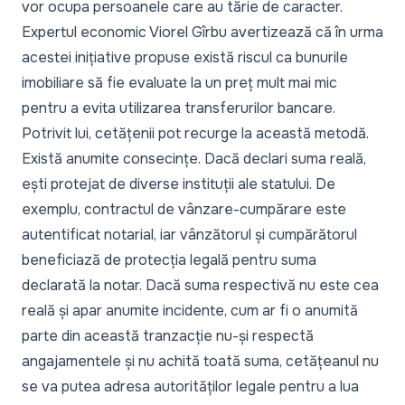
vor ocupa persoanele care au tărie de caracter.
Expertul economic Viorel Gîrbu avertizează că în urma
acestei inițiative propuse există riscul ca bunurile
imobiliare să fie evaluate la un preț mult mai mic
pentru a evita utilizarea transferurilor bancare.
Potrivit lui, cetățenii pot recurge la această metodă.
Există anumite consecințe. Dacă declari suma reală,
ești protejat de diverse instituții ale statului. De
exemplu, contractul de vânzare-cumpărare este
autentificat notarial, iar vânzătorul și cumpărătorul
beneficiază de protecția legală pentru suma
declarată la notar. Dacă suma respectivă nu este cea
reală și apar anumite incidente, cum ar fi o anumită
parte din această tranzacție nu-și respectă
angajamentele și nu achită toată suma, cetățeanul nu
se va putea adresa autorităților legale pentru a lua